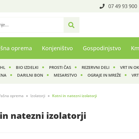
07 49 93 900
ašna oprema
Konjeništvo
Gospodinjstvo
Km
IHL
BIO IZDELKI
PROSTI ČAS
REZERVNI DELI
VRT IN O
ENA
DARILNI BON
MESARSTVO
OGRAJE IN MREŽE
VRT
Pašna oprema
Izolatorji
Kotni in natezni izolatorji
in natezni izolatorji