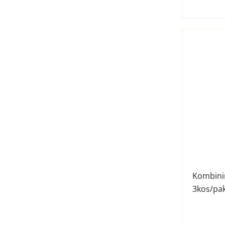
Kombinir
3kos/pa