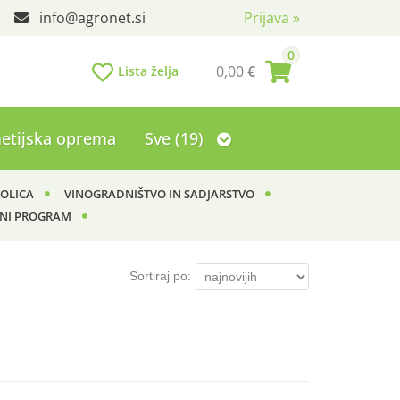
info
agronet.si
Prijava
»
0
0,00
€
Lista želja
etijska oprema
Sve (19)
KOLICA
VINOGRADNIŠTVO IN SADJARSTVO
NI PROGRAM
Sortiraj po: