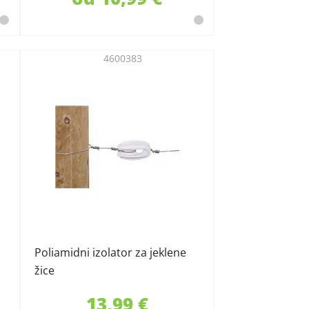
4600383
Poliamidni izolator za jeklene
žice
13,99 €