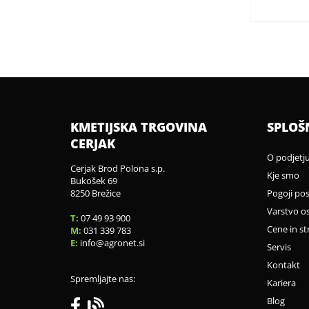
KMETIJSKA TRGOVINA
SPLOŠ
CERJAK
O podjetj
Cerjak Brod Polona s.p.
Kje smo
Bukošek 69
8250 Brežice
Pogoji po
Varstvo o
T:
07 49 93 900
Cene in st
M:
031 339 783
E:
info
agronet.si
Servis
Kontakt
Spremljajte nas:
Kariera
Blog