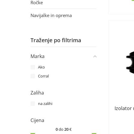
Ročke
Navijalke in oprema
Traženje po filtrima
Marka
Ako
Corral
Zaliha
na zalihi
Izolator 
Cijena
0
do
20
€