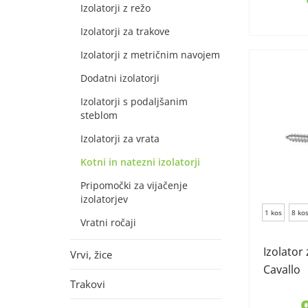
Izolatorji z režo
Izolatorji za trakove
Izolatorji z metričnim navojem
Dodatni izolatorji
Izolatorji s podaljšanim
steblom
Izolatorji za vrata
Kotni in natezni izolatorji
Pripomočki za vijačenje
izolatorjev
1 kos
8 ko
Vratni ročaji
Izolator 
Vrvi, žice
Cavallo
Trakovi