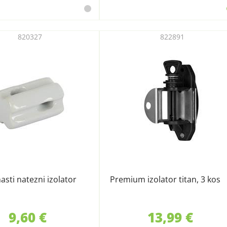
820327
822891
asti natezni izolator
Premium izolator titan, 3 kos
9,60 €
13,99 €