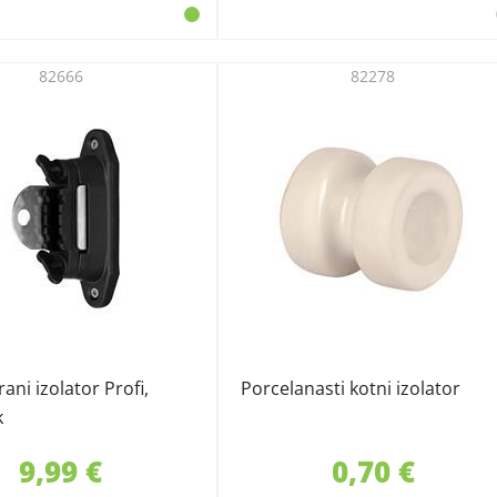
82666
82278
ani izolator Profi,
Porcelanasti kotni izolator
k
9,99 €
0,70 €