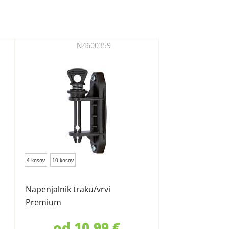
N4600359
4 kosov
10 kosov
Napenjalnik traku/vrvi
Premium
od 10,99 €