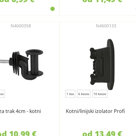
N4600358
N4600133
sov
1 kos
6 kosov
10 kosov
za trak 4cm - kotni
Kotni/linijski izolator Profi
od 10,99 €
od 13,49 €