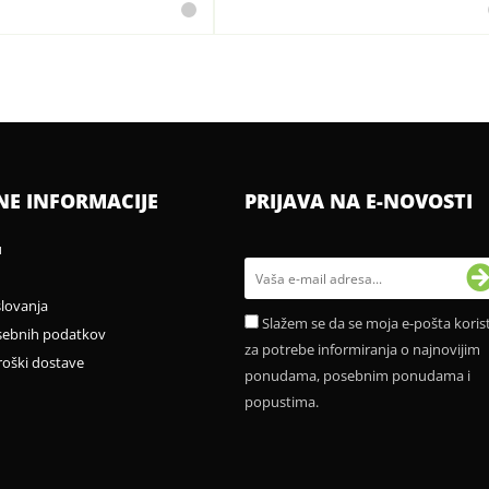
NE INFORMACIJE
PRIJAVA NA E-NOVOSTI
u
slovanja
Slažem se da se moja e-pošta korist
sebnih podatkov
za potrebe informiranja o najnovijim
roški dostave
ponudama, posebnim ponudama i
popustima.