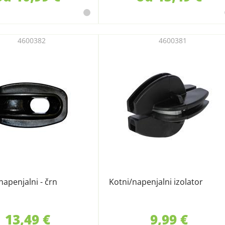
4600382
4600381
napenjalni - črn
Kotni/napenjalni izolator
13,49 €
9,99 €