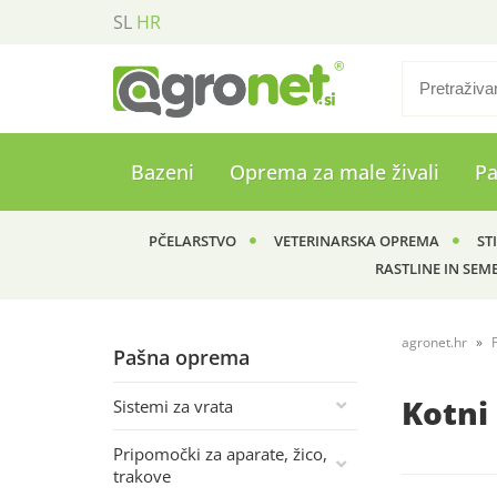
SL
HR
Bazeni
Oprema za male živali
P
PČELARSTVO
VETERINARSKA OPREMA
ST
RASTLINE IN SEM
agronet.hr
Pašna oprema
Kotni 
Sistemi za vrata
Pripomočki za aparate, žico,
trakove