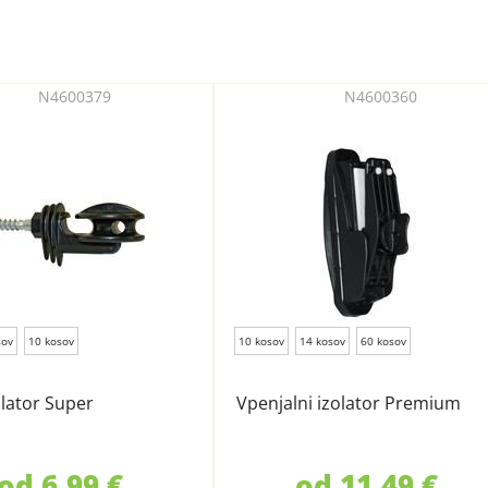
N4600379
N4600360
sov
10 kosov
10 kosov
14 kosov
60 kosov
olator Super
Vpenjalni izolator Premium
od 6,99 €
od 11,49 €