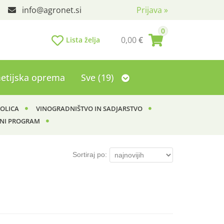
info
agronet.si
Prijava
»
0
0,00
€
Lista želja
etijska oprema
Sve (19)
KOLICA
VINOGRADNIŠTVO IN SADJARSTVO
NI PROGRAM
Sortiraj po: