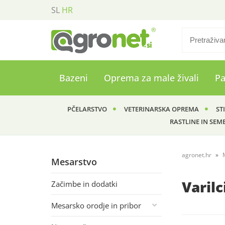
SL
HR
Bazeni
Oprema za male živali
P
PČELARSTVO
VETERINARSKA OPREMA
ST
RASTLINE IN SEM
agronet.hr
Mesarstvo
Varilc
Začimbe in dodatki
Mesarsko orodje in pribor