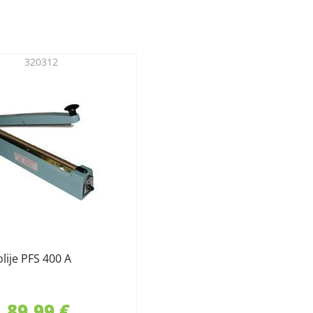
320312
olije PFS 400 A
89,99 €