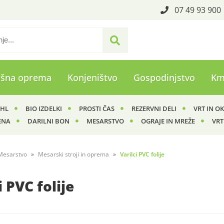
07 49 93 900
ašna oprema
Konjeništvo
Gospodinjstvo
Km
IHL
BIO IZDELKI
PROSTI ČAS
REZERVNI DELI
VRT IN O
ENA
DARILNI BON
MESARSTVO
OGRAJE IN MREŽE
VRT
Mesarstvo
Mesarski stroji in oprema
Varilci PVC folije
i PVC folije