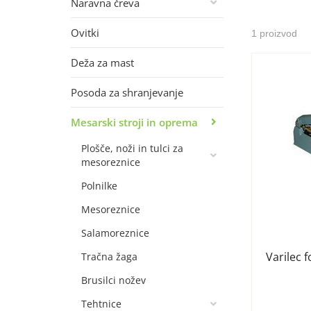
Naravna čreva
Ovitki
1 proizvod
Deža za mast
Posoda za shranjevanje
Mesarski stroji in oprema
Plošče, noži in tulci za
mesoreznice
Polnilke
Mesoreznice
Salamoreznice
Varilec f
Tračna žaga
Brusilci nožev
Tehtnice