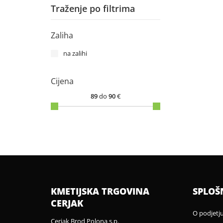
Traženje po filtrima
Zaliha
na zalihi
Cijena
89
do
90
€
KMETIJSKA TRGOVINA
SPLOŠ
CERJAK
O podjetj
Cerjak Brod Polona s.p.