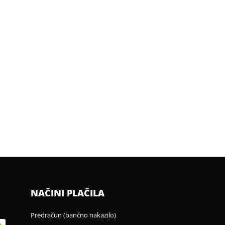
NAČINI PLAČILA
Predračun (bančno nakazilo)