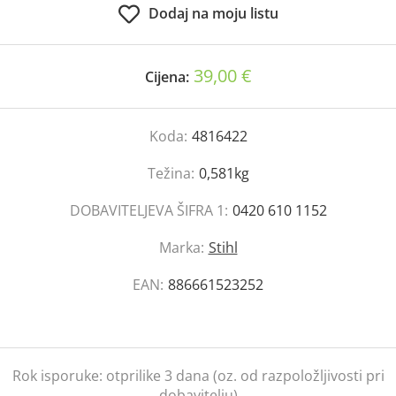
Dodaj na moju listu
39,00 €
Cijena:
Koda:
4816422
Težina:
0,581kg
DOBAVITELJEVA ŠIFRA 1:
0420 610 1152
Marka:
Stihl
EAN:
886661523252
Rok isporuke:
otprilike 3 dana (oz. od razpoložljivosti pri
dobavitelju)