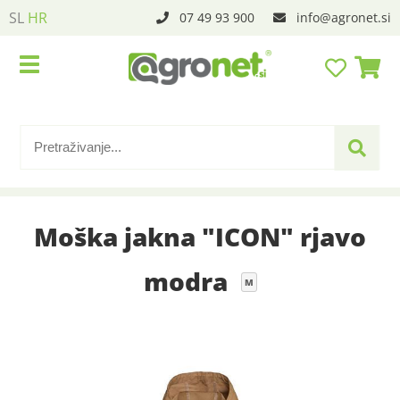
SL
HR
07 49 93 900
info
agronet.si
Moška jakna "ICON" rjavo
modra
M