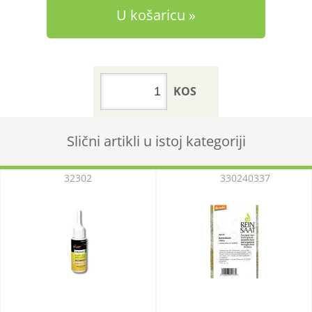
U košaricu
KOS
Slični artikli u istoj kategoriji
32302
330240337