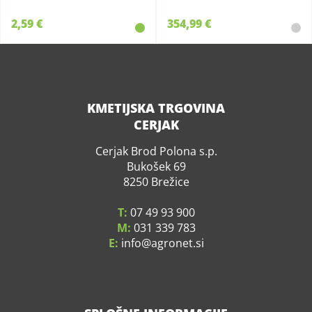
2,59 €
354,99 €
KMETIJSKA TRGOVINA
CERJAK
Cerjak Brod Polona s.p.
Bukošek 69
8250 Brežice
T:
07 49 93 900
M:
031 339 783
E:
info
agronet.si