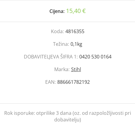
15,40 €
Cijena:
Koda:
4816355
Težina:
0,1kg
DOBAVITELJEVA ŠIFRA 1:
0420 530 0164
Marka:
Stihl
EAN:
886661782192
Rok isporuke:
otprilike 3 dana (oz. od razpoložljivosti pri
dobavitelju)