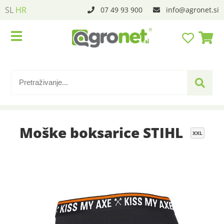
SL
HR
07 49 93 900
info
agronet.si
Moške boksarice STIHL
XXL