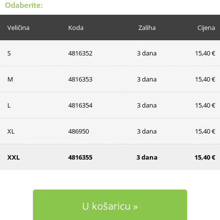
Odaberite:
Veličina
Koda
Zaliha
Cijena
S
4816352
3 dana
15,40 €
M
4816353
3 dana
15,40 €
L
4816354
3 dana
15,40 €
XL
486950
3 dana
15,40 €
XXL
4816355
3 dana
15,40 €
U košaricu