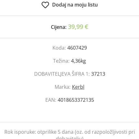
Dodaj na moju listu
39,99 €
Cijena:
Koda:
4607429
Težina:
4,36kg
DOBAVITELJEVA ŠIFRA 1:
37213
Marka:
Kerbl
EAN:
4018653372135
Rok isporuke:
otprilike 5 dana (oz. od razpoložljivosti pri
dobavitelju)