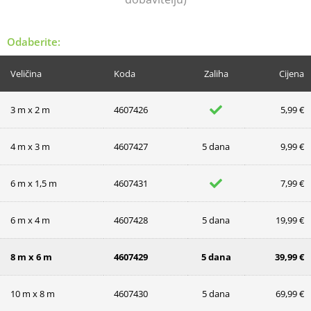
Odaberite:
Veličina
Koda
Zaliha
Cijena
3 m x 2 m
4607426
5,99 €
4 m x 3 m
4607427
5 dana
9,99 €
6 m x 1,5 m
4607431
7,99 €
6 m x 4 m
4607428
5 dana
19,99 €
8 m x 6 m
4607429
5 dana
39,99 €
10 m x 8 m
4607430
5 dana
69,99 €