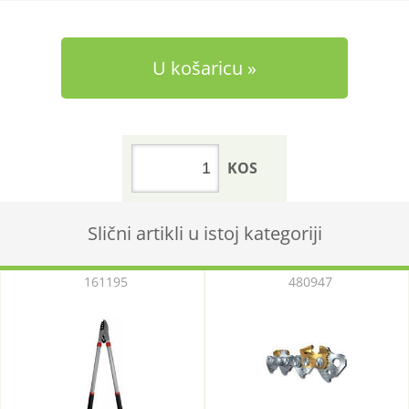
U košaricu
KOS
Slični artikli u istoj kategoriji
161195
480947