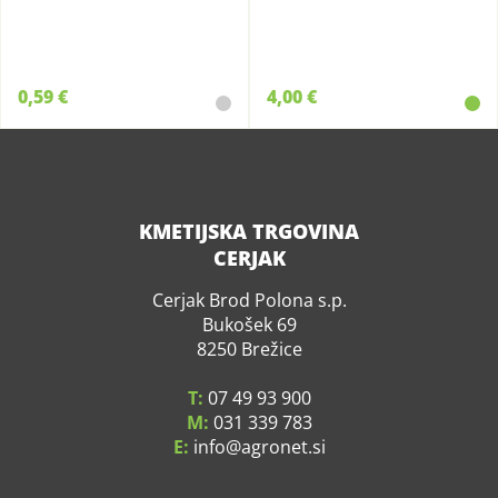
0,59 €
4,00 €
KMETIJSKA TRGOVINA
CERJAK
Cerjak Brod Polona s.p.
Bukošek 69
8250 Brežice
T:
07 49 93 900
M:
031 339 783
E:
info
agronet.si