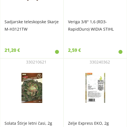
Sadjarske teleskopske škarje
Veriga 3/8" 1,6 (RD3-
M-H3121TW
RapidDuro) WIDIA STIHL
21,20 €
2,59 €
330210621
330240362
Solata Štirje letni časi, 2g
Zelje Express EKO, 2g