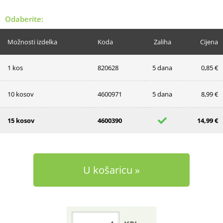
Odaberite:
Možnosti izdelka
Koda
Zaliha
Cijena
1 kos
820628
5 dana
0,85 €
10 kosov
4600971
5 dana
8,99 €
15 kosov
4600390
14,99 €
U košaricu