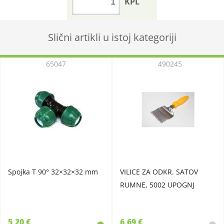
KPL
Slični artikli u istoj kategoriji
65047
490245
Spojka T 90° 32×32×32 mm
VILICE ZA ODKR. SATOV
RUMNE, 5002 UPOGNJ
5,20 €
6,69 €