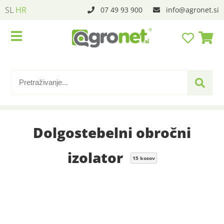
SL
HR
07 49 93 900
info
agronet.si
Dolgostebelni obročni
izolator
15 kosov