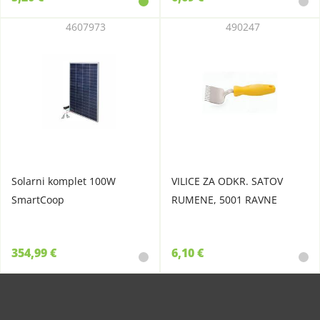
4607973
490247
Solarni komplet 100W
VILICE ZA ODKR. SATOV
SmartCoop
RUMENE, 5001 RAVNE
354,99 €
6,10 €