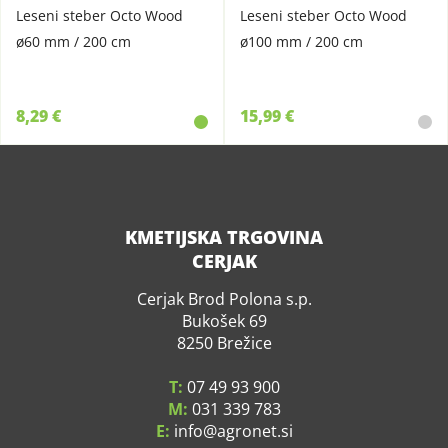
Leseni steber Octo Wood
Leseni steber Octo Wood
ø60 mm / 200 cm
ø100 mm / 200 cm
8,29 €
15,99 €
KMETIJSKA TRGOVINA
CERJAK
Cerjak Brod Polona s.p.
Bukošek 69
8250 Brežice
T:
07 49 93 900
M:
031 339 783
E:
info
agronet.si