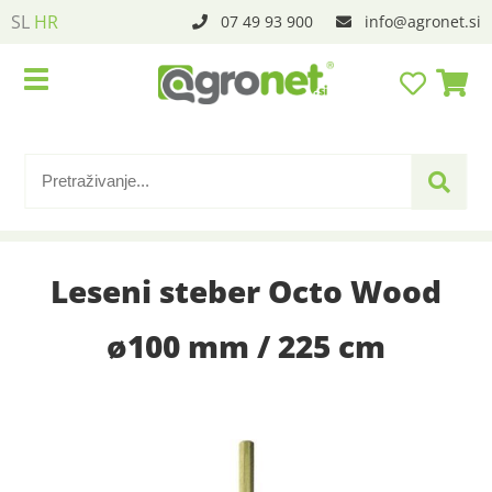
SL
HR
07 49 93 900
info
agronet.si
Leseni steber Octo Wood
ø100 mm / 225 cm