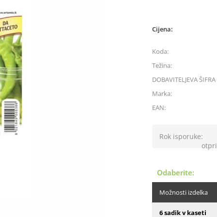
Cijena:
Koda:
Težina:
DOBAVITELJEVA ŠIFRA 
Marka:
EAN:
Rok isporuke:
otpri
Odaberite:
Možnosti izdelka
6 sadik v kaseti