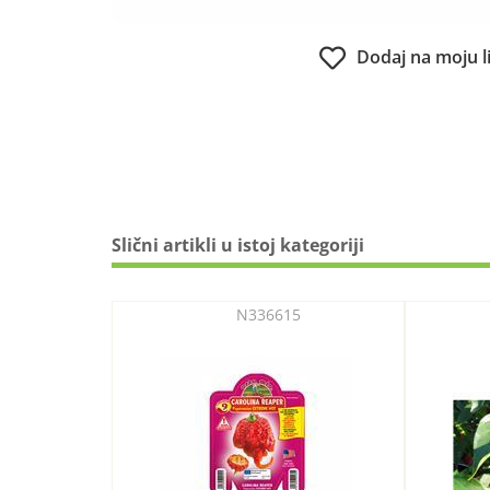
Dodaj na moju l
Slični artikli u istoj kategoriji
N336615