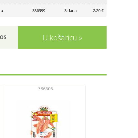
ku
336399
3 dana
2,20 €
U košaricu
OS
336606