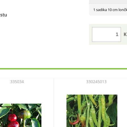
1 sadika 10 cm lonč
istu
K
335034
330245013