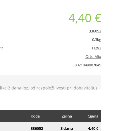
4,40 €
336052
0,3kg
1:
H293
Orto Mio
8021849007045
like 3 dana (oz. od razpoložljivosti pri dobavitelju)
Koda
Zaliha
Cijena
336052
3 dana
4,40 €