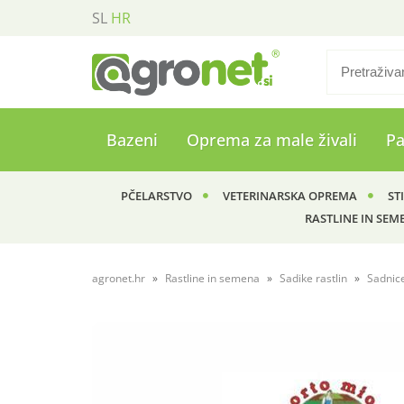
SL
HR
Bazeni
Oprema za male živali
P
PČELARSTVO
VETERINARSKA OPREMA
ST
RASTLINE IN SEM
agronet.hr
Rastline in semena
Sadike rastlin
Sadnic