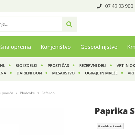
07 49 93 900
ašna oprema
Konjeništvo
Gospodinjstvo
Km
IHL
BIO IZDELKI
PROSTI ČAS
REZERVNI DELI
VRT IN O
ENA
DARILNI BON
MESARSTVO
OGRAJE IN MREŽE
VRT
e povrća
Plodovke
Feferoni
Paprika S
6 sadik v kaseti