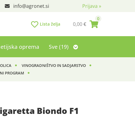
info
agronet.si
Prijava
»
0
0,00
€
Lista želja
etijska oprema
Sve (19)
KOLICA
VINOGRADNIŠTVO IN SADJARSTVO
NI PROGRAM
igaretta Biondo F1