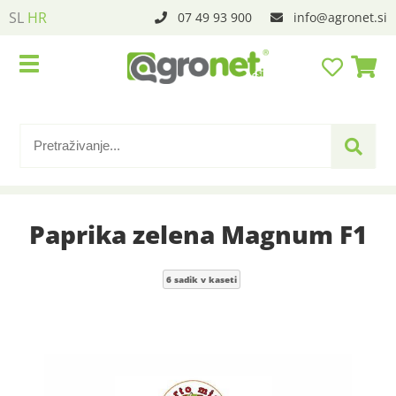
SL
HR
07 49 93 900
info
agronet.si
Paprika zelena Magnum F1
6 sadik v kaseti