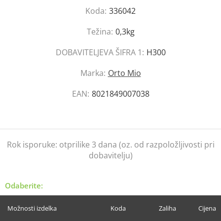
Koda:
336042
Težina:
0,3kg
DOBAVITELJEVA ŠIFRA 1:
H300
Marka:
Orto Mio
EAN:
8021849007038
Rok isporuke:
otprilike 3 dana (oz. od razpoložljivosti pri
dobavitelju)
Odaberite:
Možnosti izdelka
Koda
Zaliha
Cijena