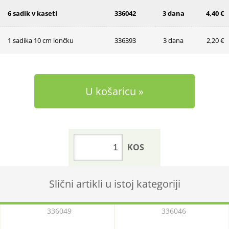
6 sadik v kaseti
336042
3 dana
4,40 €
1 sadika 10 cm lončku
336393
3 dana
2,20 €
U košaricu
KOS
Slični artikli u istoj kategoriji
336049
336046