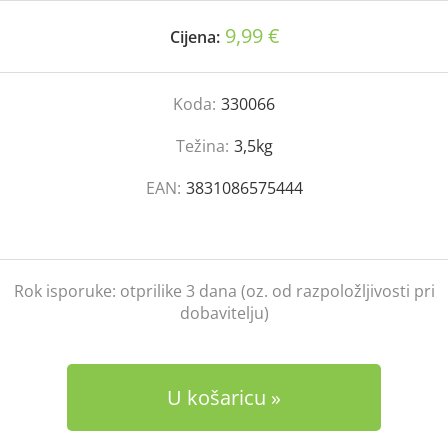
9,99 €
Cijena:
Koda:
330066
Težina:
3,5kg
EAN:
3831086575444
Rok isporuke:
otprilike 3 dana (oz. od razpoložljivosti pri
dobavitelju)
U košaricu