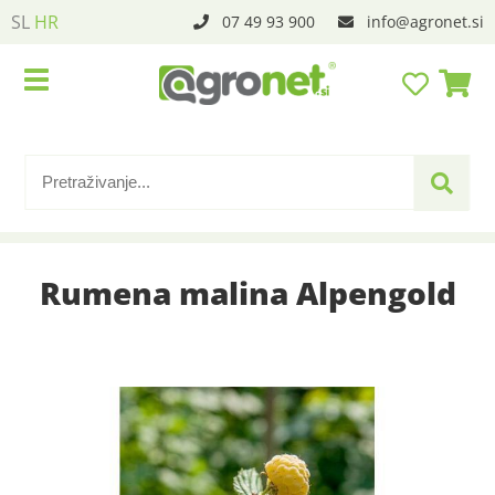
SL
HR
07 49 93 900
info
agronet.si
Rumena malina Alpengold