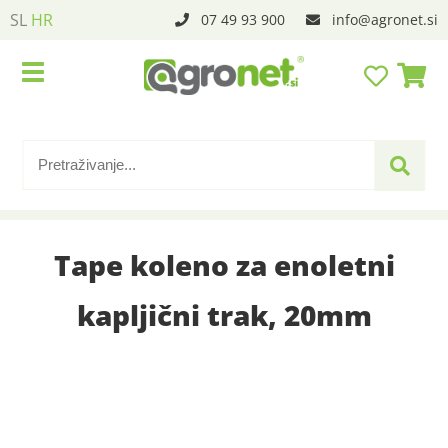
SL
HR
07 49 93 900
info
agronet.si
Tape koleno za enoletni
kapljični trak, 20mm