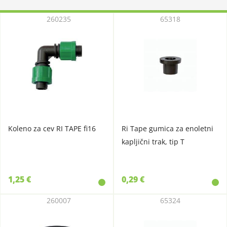
260235
65318
Koleno za cev RI TAPE fi16
Ri Tape gumica za enoletni
kapljični trak, tip T
1,25 €
0,29 €
260007
65324