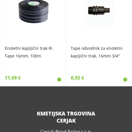
Enoletni kapljični trak Ri
Tape odvodnik za enoletni
Tape 16mm, 100m
kapljični trak, 16mm 3/4"
11,69 €
0,55 €
KMETIJSKA TRGOVINA
CERJAK
Cerjak Brod Polona s.p.