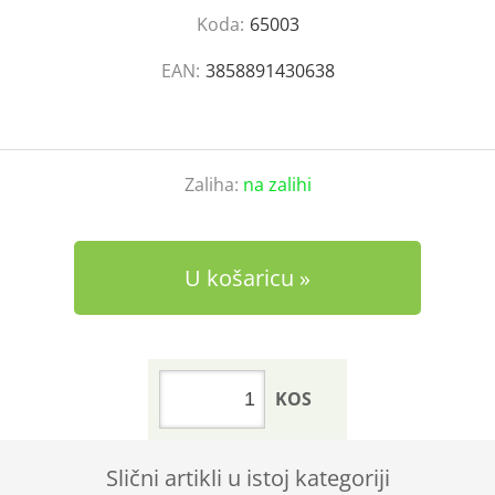
Koda:
65003
EAN:
3858891430638
Zaliha:
na zalihi
U košaricu
KOS
Slični artikli u istoj kategoriji