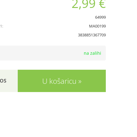
2,99 €
64999
1:
MA00199
3838851367709
na zalihi
U košaricu
OS