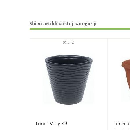
Slični artikli u istoj kategoriji
89812
Lonec Val ø 49
Lonec c