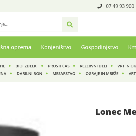
07 49 93 900
ašna oprema
Konjeništvo
Gospodinjstvo
Km
IHL
BIO IZDELKI
PROSTI ČAS
REZERVNI DELI
VRT IN O
ENA
DARILNI BON
MESARSTVO
OGRAJE IN MREŽE
VRT
Lonec Me