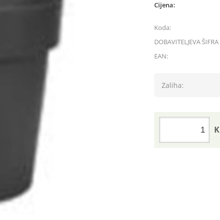
Cijena:
Koda:
DOBAVITELJEVA ŠIFRA 
EAN:
Zaliha:
K