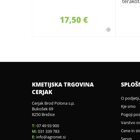
terakota
17,50 €
KMETIJSKA TRGOVINA
SPLOŠ
CERJAK
O podjetj
Cerjak Brod Polona s.p.
Kje smo
Bukošek 69
8250 Brežice
Pogoji po
Varstvo o
T:
07 49 93 900
Cene in st
M:
031 339 783
E:
info
agronet.si
Servis