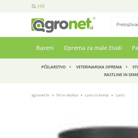
SL
HR
Bazeni
Oprema za male živali
P
PČELARSTVO
VETERINARSKA OPREMA
ST
RASTLINE IN SEM
agronet.hr
Vrt in okolica
Lonci in korita
Lonci