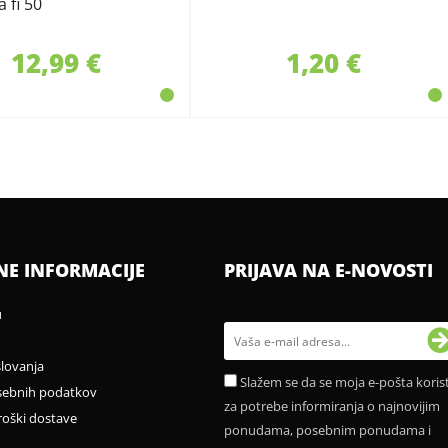
 fi 50
12,99 €
1,20 €
NE INFORMACIJE
PRIJAVA NA E-NOVOSTI
u
slovanja
Slažem se da se moja e-pošta korist
sebnih podatkov
za potrebe informiranja o najnovijim
roški dostave
ponudama, posebnim ponudama i