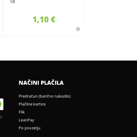
18
1,10 €
NAČINI PLAČILA
Predračun (bančno nakazilo)
Plačilne kartice
Flik
i
LeanPay
Po povzetju