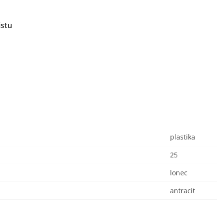
istu
plastika
25
lonec
antracit