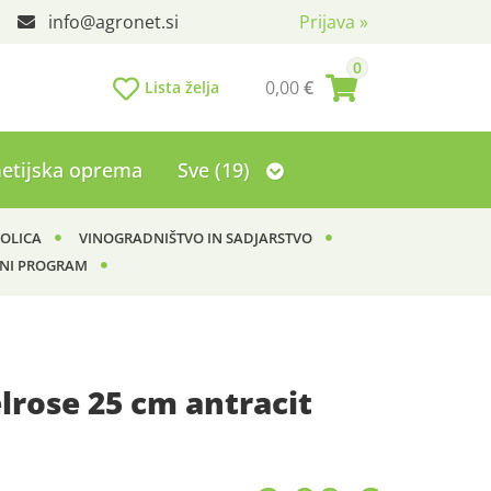
info
agronet.si
Prijava
»
0
0,00
€
Lista želja
etijska oprema
Sve (19)
KOLICA
VINOGRADNIŠTVO IN SADJARSTVO
NI PROGRAM
lrose 25 cm antracit