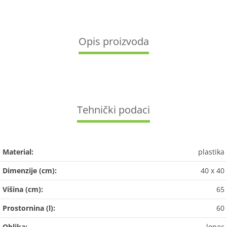
Opis proizvoda
Tehnički podaci
Material:
plastika
Dimenzije (cm):
40 x 40
Višina (cm):
65
Prostornina (l):
60
Oblika:
lonec