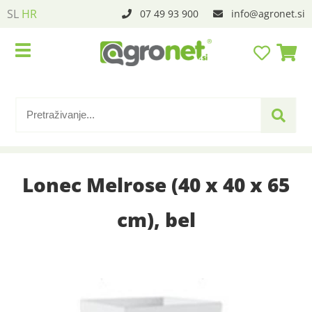
SL
HR
07 49 93 900
info
agronet.si
Lonec Melrose (40 x 40 x 65
cm), bel