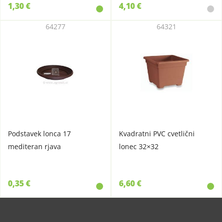
1,30 €
4,10 €
64277
64321
Podstavek lonca 17
Kvadratni PVC cvetlični
mediteran rjava
lonec 32×32
0,35 €
6,60 €