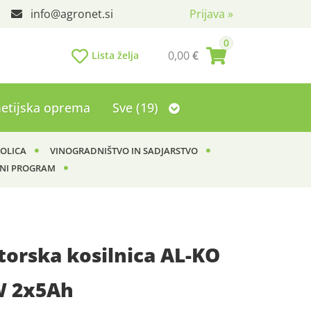
info
agronet.si
Prijava
»
0
0,00
€
Lista želja
etijska oprema
Sve (19)
KOLICA
VINOGRADNIŠTVO IN SADJARSTVO
NI PROGRAM
orska kosilnica AL-KO
W 2x5Ah