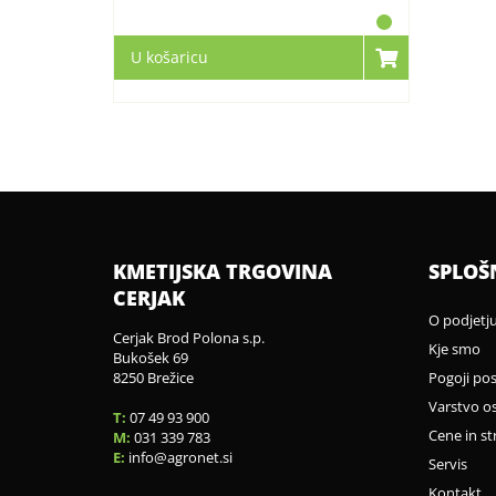
U košaricu
KMETIJSKA TRGOVINA
SPLOŠ
CERJAK
O podjetj
Cerjak Brod Polona s.p.
Kje smo
Bukošek 69
8250 Brežice
Pogoji po
Varstvo o
T:
07 49 93 900
Cene in st
M:
031 339 783
E:
info
agronet.si
Servis
Kontakt