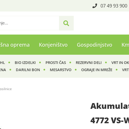
07 49 93 900
ašna oprema
Konjeništvo
Gospodinjstvo
Km
IHL
BIO IZDELKI
PROSTI ČAS
REZERVNI DELI
VRT IN O
ENA
DARILNI BON
MESARSTVO
OGRAJE IN MREŽE
VRT
silnice
Akumulat
4772 VS-