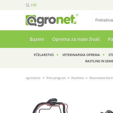
SL
HR
Bazeni
Oprema za male živali
P
PČELARSTVO
VETERINARSKA OPREMA
ST
RASTLINE IN SEM
agronet.hr
Vrtni program
Kosilnice
Akumulatorske ko