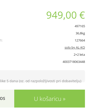
949,00 €
497165
36,8kg
1:
127664
solo by AL-KO
2+2 leta
4003718063448
like 5 dana (oz. od razpoložljivosti pri dobavitelju)
U košaricu
OS