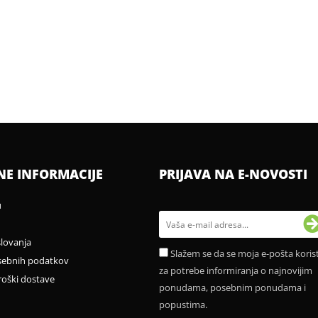
NE INFORMACIJE
PRIJAVA NA E-NOVOSTI
u
slovanja
Slažem se da se moja e-pošta korist
sebnih podatkov
za potrebe informiranja o najnovijim
roški dostave
ponudama, posebnim ponudama i
popustima.