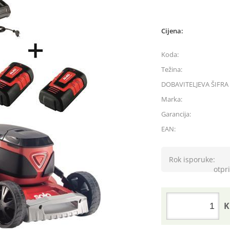
Cijena:
Koda:
Težina:
DOBAVITELJEVA ŠIFRA 
Marka:
Garancija:
EAN:
Rok isporuke:
otpri
K