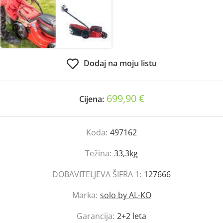
Dodaj na moju listu
699,90 €
Cijena:
Koda:
497162
Težina:
33,3kg
DOBAVITELJEVA ŠIFRA 1:
127666
Marka:
solo by AL-KO
Garancija:
2+2 leta