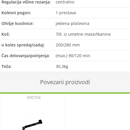
Regulacija višine rezanja:
centralno
Kolesni pogon:
1 prestava
Ohišje kosilnice:
jeklena pločevina
Koš:
70l, iz umetne mase/tkanine
o koles spredaj/zadaj:
200/280 mm
Čas delovanja/polnjenja:
(max.) 90/120 min
Teža:
30,3kg
Povezani proizvodi
490704