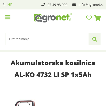
SL
HR
07 49 93 900
info
agronet.si
Akumulatorska kosilnica
AL-KO 4732 LI SP 1x5Ah