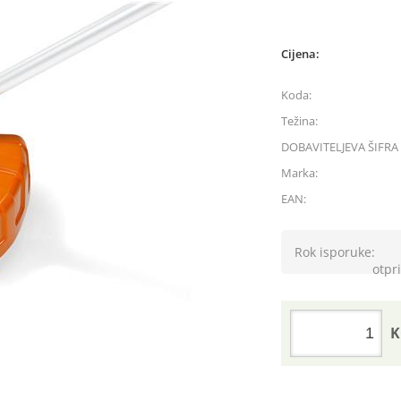
Cijena:
Koda:
Težina:
DOBAVITELJEVA ŠIFRA 
Marka:
EAN:
Rok isporuke:
otpri
K