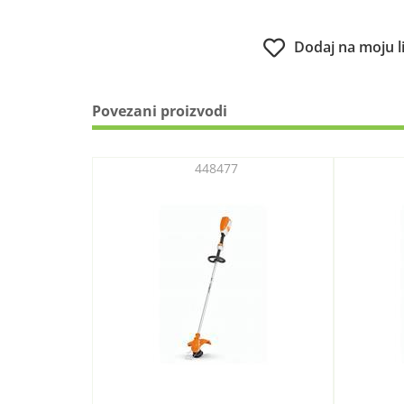
Dodaj na moju l
Povezani proizvodi
448477