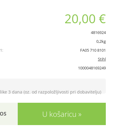
20,00 €
4816924
0,2kg
1:
FA05 710 8101
Stihl
1000048169249
like 3 dana (oz. od razpoložljivosti pri dobavitelju)
U košaricu
OS