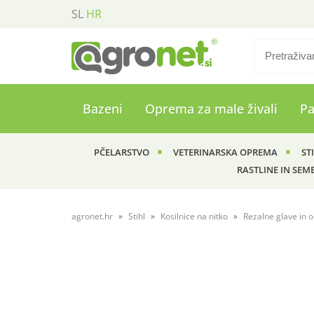
SL
HR
Bazeni
Oprema za male živali
P
PČELARSTVO
VETERINARSKA OPREMA
ST
RASTLINE IN SEM
agronet.hr
Stihl
Kosilnice na nitko
Rezalne glave in