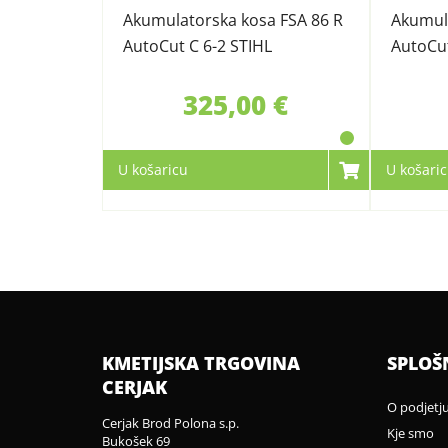
Akumulatorska kosa FSA 86 R
Akumula
AutoCut C 6-2 STIHL
AutoCut
STIHL
325,00 €
U košaricu
U košari
KMETIJSKA TRGOVINA
SPLOŠ
CERJAK
O podjetj
Cerjak Brod Polona s.p.
Kje smo
Bukošek 69