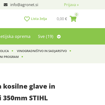
info
agronet.si
Prijava
»
0
0,00
€
Lista želja
etijska oprema
Sve (19)
KOLICA
VINOGRADNIŠTVO IN SADJARSTVO
NI PROGRAM
a kosilne glave in
fi 350mm STIHL