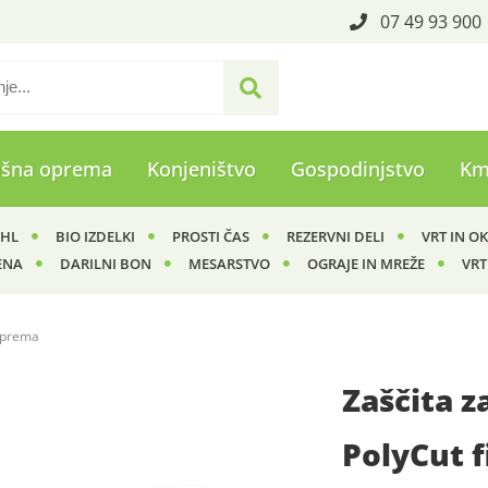
07 49 93 900
ašna oprema
Konjeništvo
Gospodinjstvo
Km
IHL
BIO IZDELKI
PROSTI ČAS
REZERVNI DELI
VRT IN O
ENA
DARILNI BON
MESARSTVO
OGRAJE IN MREŽE
VRT
 oprema
Zaščita z
PolyCut 