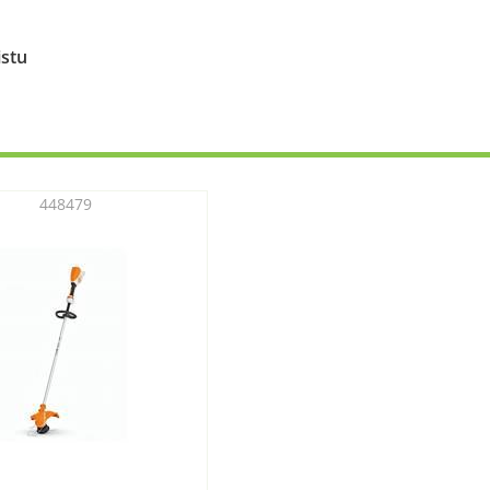
istu
448479