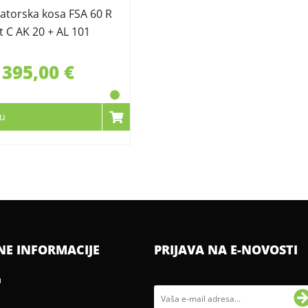
torska kosa FSA 60 R
 C AK 20 + AL 101
395,00 €
cu
NE INFORMACIJE
PRIJAVA NA E-NOVOSTI
u