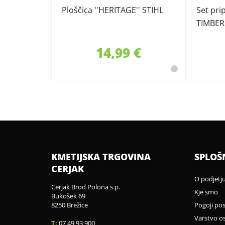
Ploščica ''HERITAGE'' STIHL
Set pri
TIMBER
14,99 €
KMETIJSKA TRGOVINA
SPLOŠ
CERJAK
O podjetj
Cerjak Brod Polona s.p.
Kje smo
Bukošek 69
8250 Brežice
Pogoji po
Varstvo o
T:
07 49 93 900