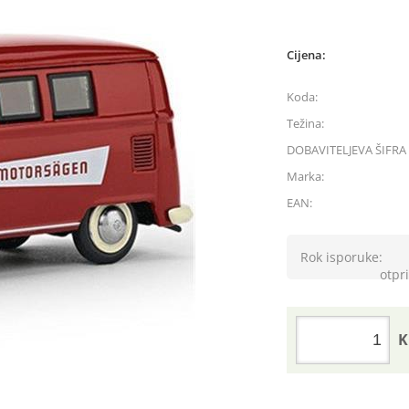
Cijena:
Koda:
Težina:
DOBAVITELJEVA ŠIFRA 
Marka:
EAN:
Rok isporuke:
otpri
K