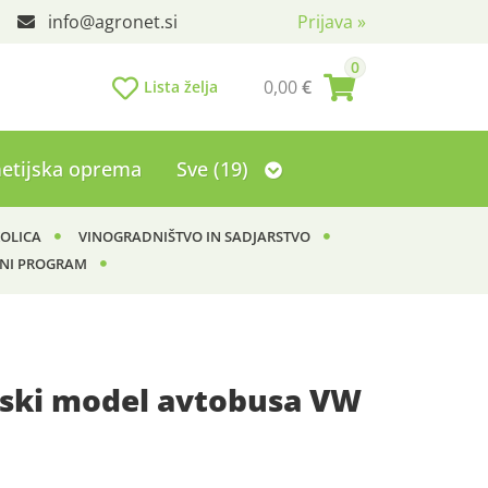
info
agronet.si
Prijava
»
0
0,00
€
Lista želja
etijska oprema
Sve (19)
KOLICA
VINOGRADNIŠTVO IN SADJARSTVO
NI PROGRAM
ski model avtobusa VW