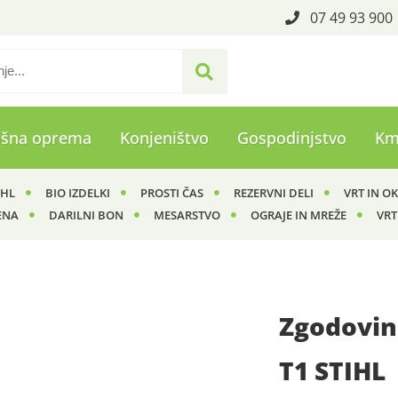
07 49 93 900
ašna oprema
Konjeništvo
Gospodinjstvo
Km
IHL
BIO IZDELKI
PROSTI ČAS
REZERVNI DELI
VRT IN O
ENA
DARILNI BON
MESARSTVO
OGRAJE IN MREŽE
VRT
Zgodovin
T1 STIHL