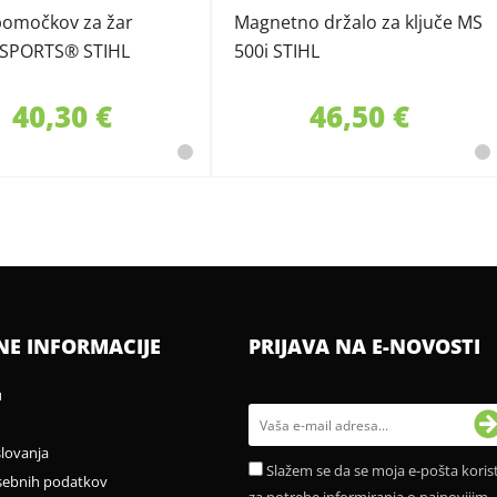
pomočkov za žar
Magnetno držalo za ključe MS
SPORTS® STIHL
500i STIHL
40,30 €
46,50 €
NE INFORMACIJE
PRIJAVA NA E-NOVOSTI
u
slovanja
Slažem se da se moja e-pošta korist
sebnih podatkov