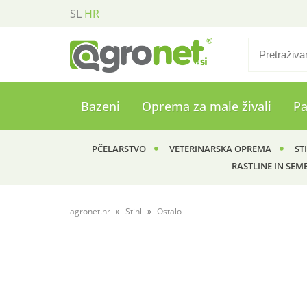
SL
HR
Bazeni
Oprema za male živali
P
PČELARSTVO
VETERINARSKA OPREMA
ST
RASTLINE IN SEM
agronet.hr
Stihl
Ostalo