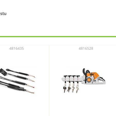
istu
4816435
4816528