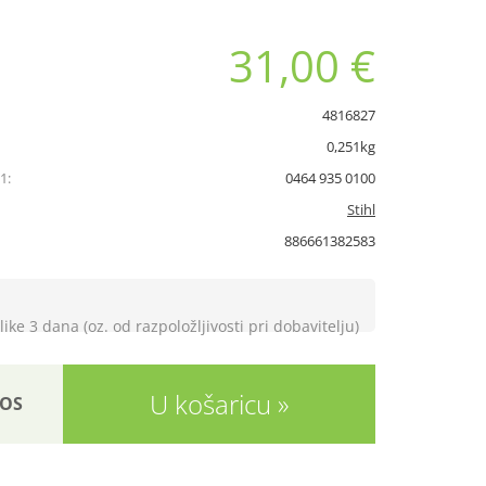
31,00 €
4816827
0,251kg
1:
0464 935 0100
Stihl
886661382583
like 3 dana (oz. od razpoložljivosti pri dobavitelju)
U košaricu
OS