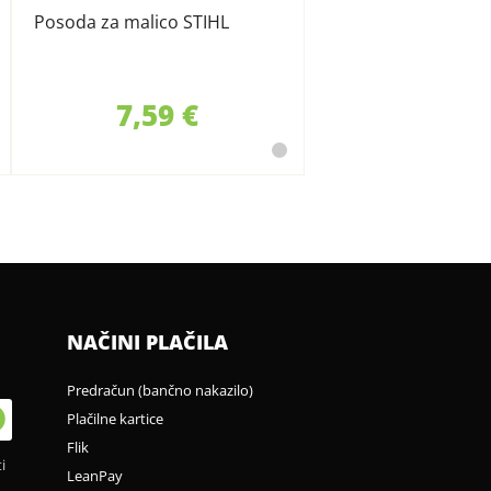
Posoda za malico STIHL
7,59 €
NAČINI PLAČILA
Predračun (bančno nakazilo)
Plačilne kartice
Flik
i
LeanPay