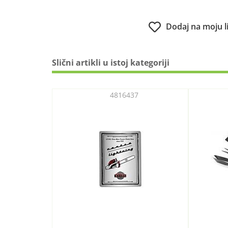
Dodaj na moju l
Slični artikli u istoj kategoriji
4816437