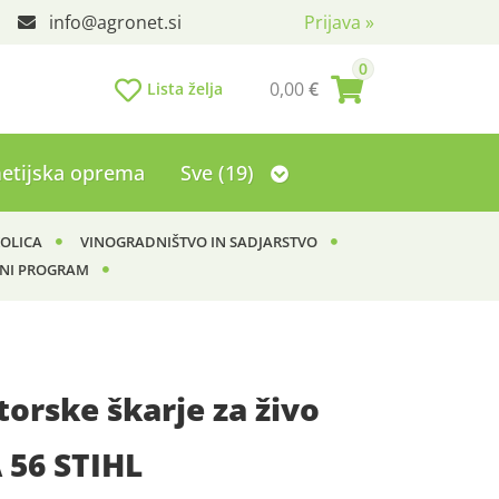
info
agronet.si
Prijava
»
0
0,00
€
Lista želja
etijska oprema
Sve (19)
KOLICA
VINOGRADNIŠTVO IN SADJARSTVO
NI PROGRAM
orske škarje za živo
 56 STIHL