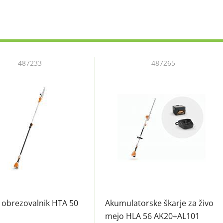
487233
487265
i obrezovalnik HTA 50
Akumulatorske škarje za živo
mejo HLA 56 AK20+AL101