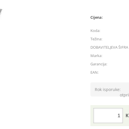
Cijena:
Koda:
Težina:
DOBAVITELJEVA ŠIFRA 
Marka:
Garancija:
EAN:
Rok isporuke:
otpri
K