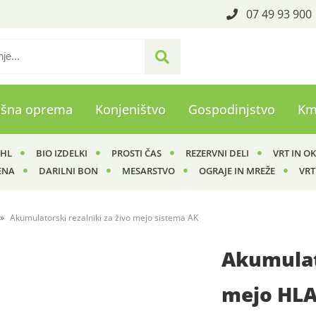
07 49 93 900
ašna oprema
Konjeništvo
Gospodinjstvo
Km
IHL
BIO IZDELKI
PROSTI ČAS
REZERVNI DELI
VRT IN O
ENA
DARILNI BON
MESARSTVO
OGRAJE IN MREŽE
VRT
Akumulatorski rezalniki za živo mejo sistema AK
Akumulat
mejo HLA