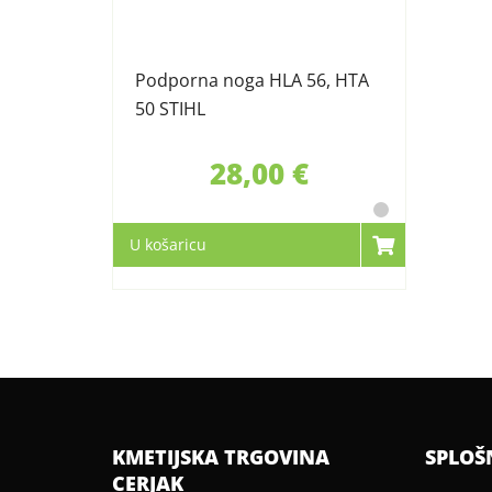
Podporna noga HLA 56, HTA
50 STIHL
28,00 €
U košaricu
KMETIJSKA TRGOVINA
SPLOŠ
CERJAK