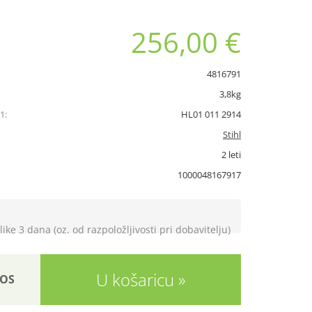
256,00 €
4816791
3,8kg
1:
HL01 011 2914
Stihl
2 leti
1000048167917
like 3 dana (oz. od razpoložljivosti pri dobavitelju)
U košaricu
OS