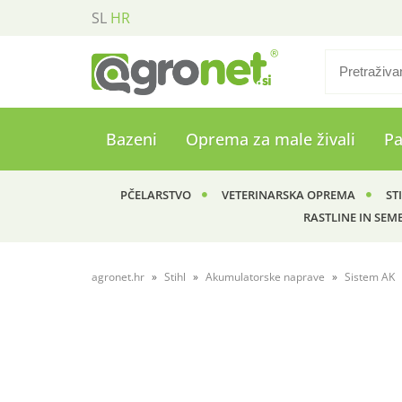
SL
HR
Bazeni
Oprema za male živali
P
PČELARSTVO
VETERINARSKA OPREMA
ST
RASTLINE IN SEM
agronet.hr
Stihl
Akumulatorske naprave
Sistem AK