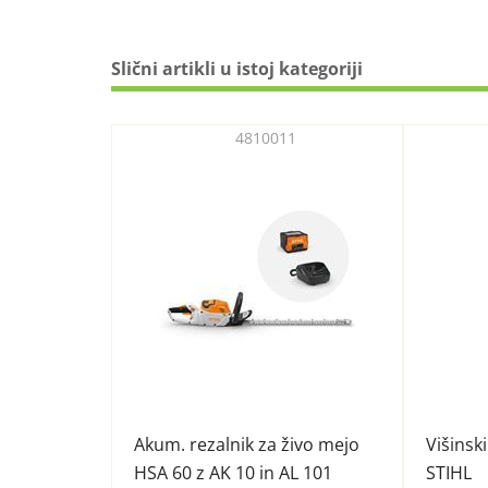
Slični artikli u istoj kategoriji
4810011
Akum. rezalnik za živo mejo
Višinsk
HSA 60 z AK 10 in AL 101
STIHL