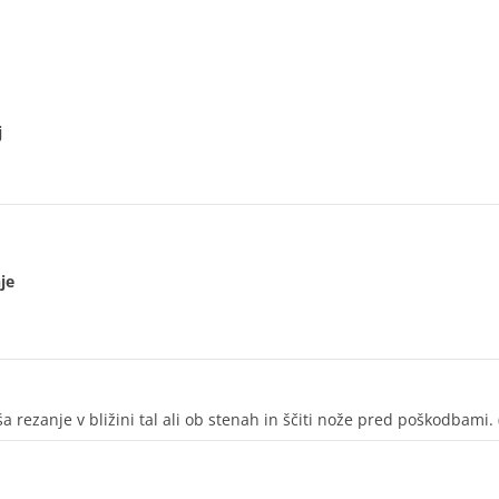
j
je
ša rezanje v bližini tal ali ob stenah in ščiti nože pred poškodbami. 