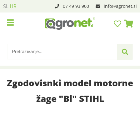
SL
HR
07 49 93 900
info
agronet.si
Zgodovisnki model motorne
žage "Bl" STIHL