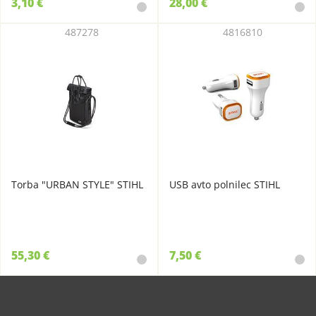
3,10 €
28,00 €
487278
4816810
Torba "URBAN STYLE" STIHL
USB avto polnilec STIHL
55,30 €
7,50 €