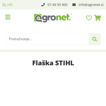
SL
HR
07 49 93 900
info
agronet.si
Flaška STIHL