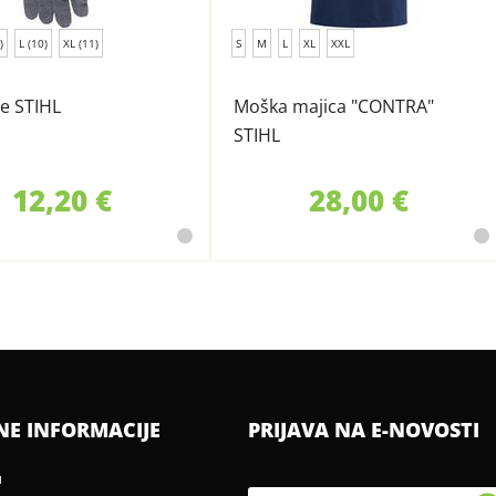
)
L (10)
XL (11)
S
M
L
XL
XXL
e STIHL
Moška majica "CONTRA"
STIHL
12,20 €
28,00 €
NE INFORMACIJE
PRIJAVA NA E-NOVOSTI
u