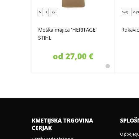
M
L
XXL
S (8)
M (9
Moška majica 'HERITAGE'
Rokavic
STIHL
od 27,00 €
KMETIJSKA TRGOVINA
SPLOŠ
CERJAK
O podjetj