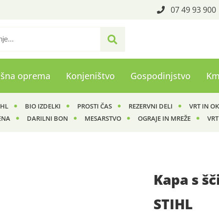
07 49 93 900
ašna oprema
Konjeništvo
Gospodinjstvo
Km
IHL
BIO IZDELKI
PROSTI ČAS
REZERVNI DELI
VRT IN O
ENA
DARILNI BON
MESARSTVO
OGRAJE IN MREŽE
VRT
Kapa s šč
STIHL