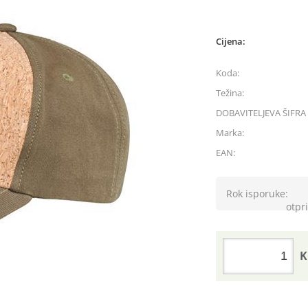
Cijena:
Koda:
Težina:
DOBAVITELJEVA ŠIFRA 
Marka:
EAN:
Rok isporuke:
otpri
K