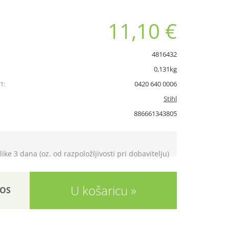
11,10 €
4816432
0,131kg
1:
0420 640 0006
Stihl
886661343805
like 3 dana (oz. od razpoložljivosti pri dobavitelju)
U košaricu
OS