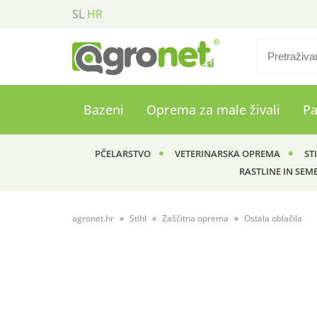
SL
HR
Bazeni
Oprema za male živali
P
PČELARSTVO
VETERINARSKA OPREMA
ST
RASTLINE IN SEM
agronet.hr
Stihl
Zaščitna oprema
Ostala oblačila