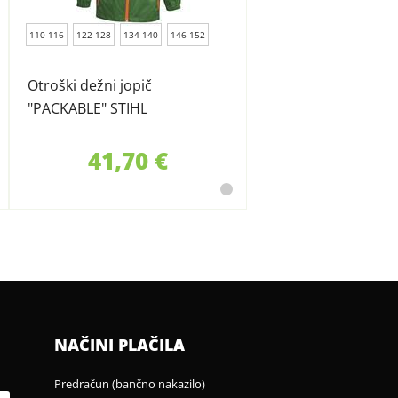
110-116
122-128
134-140
146-152
Otroški dežni jopič
"PACKABLE" STIHL
41,70 €
NAČINI PLAČILA
Predračun (bančno nakazilo)