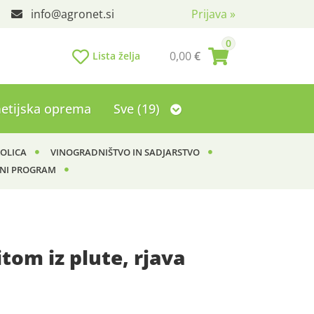
info
agronet.si
Prijava
»
0
0,00
€
Lista želja
etijska oprema
Sve (19)
KOLICA
VINOGRADNIŠTVO IN SADJARSTVO
NI PROGRAM
itom iz plute, rjava