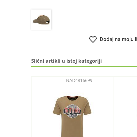
Dodaj na moju l
Slični artikli u istoj kategoriji
NAD4816699