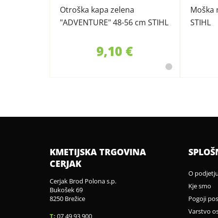
Otroška kapa zelena
Moška 
"ADVENTURE" 48-56 cm STIHL
STIHL
9,10 €
KMETIJSKA TRGOVINA
SPLOŠ
CERJAK
O podjetj
Cerjak Brod Polona s.p.
Kje smo
Bukošek 69
8250 Brežice
Pogoji po
Varstvo o
T:
07 49 93 900