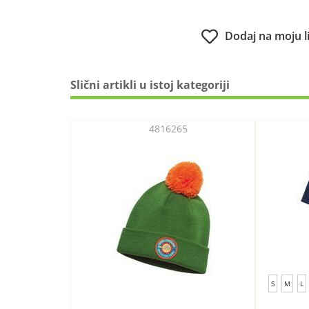
Dodaj na moju l
Slični artikli u istoj kategoriji
4816265
S
M
L