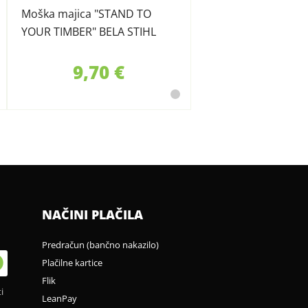
Moška majica "STAND TO
YOUR TIMBER" BELA STIHL
9,70 €
NAČINI PLAČILA
Predračun (bančno nakazilo)
Plačilne kartice
Flik
i
LeanPay