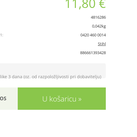
11,80 €
4816286
0,042kg
1:
0420 460 0014
Stihl
886661393428
like 3 dana (oz. od razpoložljivosti pri dobavitelju)
U košaricu
OS