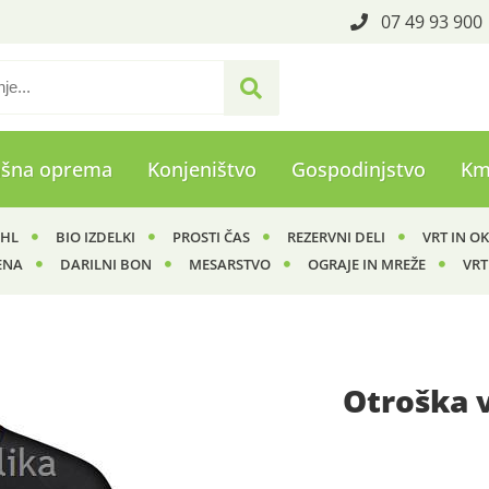
07 49 93 900
ašna oprema
Konjeništvo
Gospodinjstvo
Km
IHL
BIO IZDELKI
PROSTI ČAS
REZERVNI DELI
VRT IN O
ENA
DARILNI BON
MESARSTVO
OGRAJE IN MREŽE
VRT
Otroška 