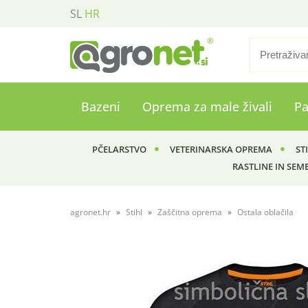
SL
HR
Bazeni
Oprema za male živali
P
PČELARSTVO
VETERINARSKA OPREMA
ST
RASTLINE IN SEM
agronet.hr
Stihl
Zaščitna oprema
Ostala oblačila