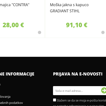
majica "CONTRA"
Moška jakna s kapuco
GRADIANT STIHL
28,00 €
91,10 €
NE INFORMACIJE
PRIJAVA NA E-NOVOSTI
u
slovanja
Slažem se da se moja e-pošta korist
sebnih podatkov