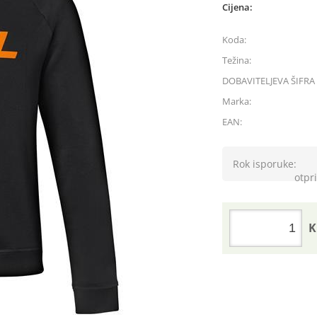
Cijena:
Koda:
Težina:
DOBAVITELJEVA ŠIFRA 
Marka:
EAN:
Rok isporuke:
otpri
K