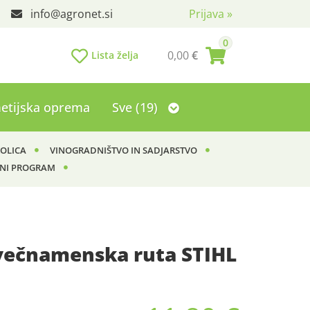
info
agronet.si
Prijava
»
0
0,00
€
Lista želja
etijska oprema
Sve (19)
KOLICA
VINOGRADNIŠTVO IN SADJARSTVO
NI PROGRAM
večnamenska ruta STIHL