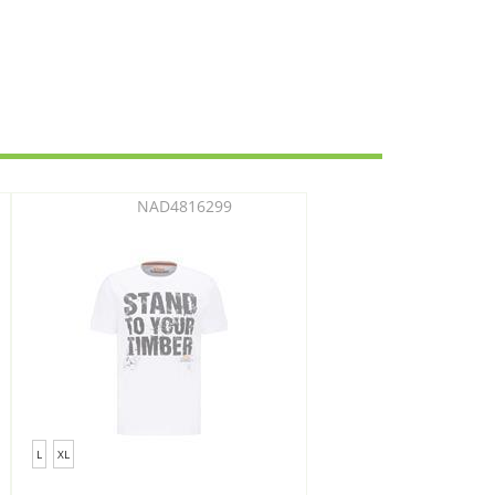
NAD4816299
L
XL