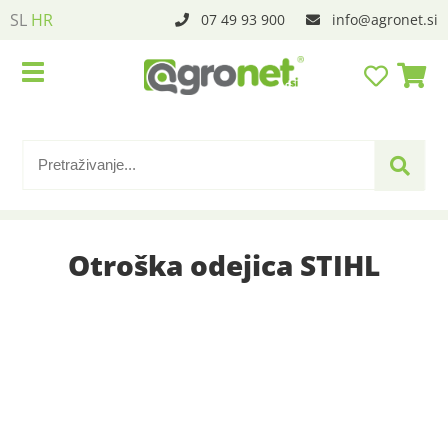
SL
HR
07 49 93 900
info
agronet.si
Otroška odejica STIHL