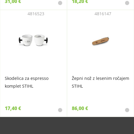
31,00 €
18,20 €
4816523
4816147
Skodelica za espresso
Žepni nož z lesenim ročajem
komplet STIHL
STIHL
17,40 €
86,00 €