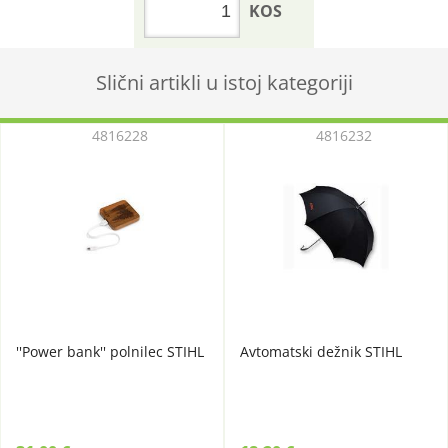
KOS
Slični artikli u istoj kategoriji
4816228
4816232
''Power bank'' polnilec STIHL
Avtomatski dežnik STIHL