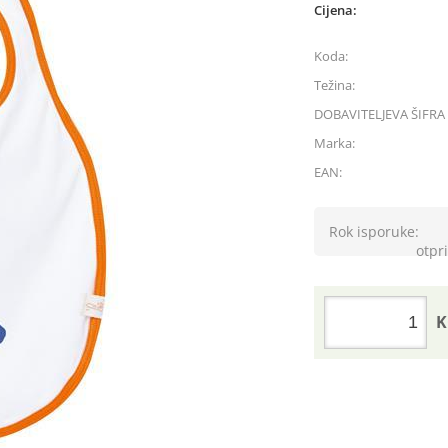
Cijena:
Koda:
Težina:
DOBAVITELJEVA ŠIFRA 
Marka:
EAN:
Rok isporuke:
otpri
K