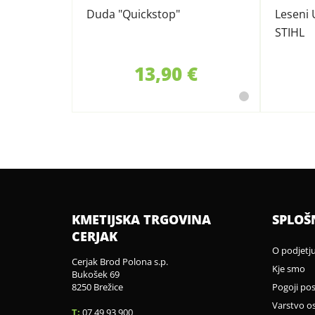
Duda "Quickstop"
Leseni 
STIHL
13,90 €
KMETIJSKA TRGOVINA
SPLOŠ
CERJAK
O podjetj
Cerjak Brod Polona s.p.
Kje smo
Bukošek 69
8250 Brežice
Pogoji po
Varstvo o
T:
07 49 93 900