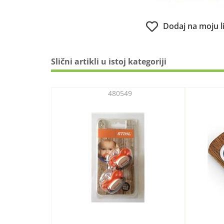
Dodaj na moju l
Slični artikli u istoj kategoriji
480549