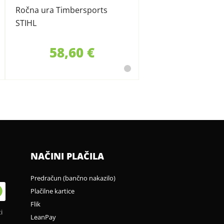
Ročna ura Timbersports
STIHL
58,60 €
NAČINI PLAČILA
Predračun (bančno nakazilo)
Plačilne kartice
Flik
i
LeanPay