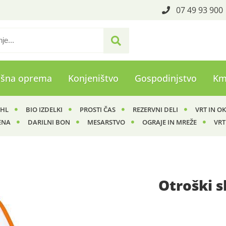
07 49 93 900
ašna oprema
Konjeništvo
Gospodinjstvo
Km
IHL
BIO IZDELKI
PROSTI ČAS
REZERVNI DELI
VRT IN O
ENA
DARILNI BON
MESARSTVO
OGRAJE IN MREŽE
VRT
Otroški 