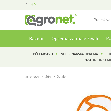
SL
HR
Bazeni
Oprema za male živali
P
PČELARSTVO
VETERINARSKA OPREMA
ST
RASTLINE IN SEM
agronet.hr
Stihl
Ostalo