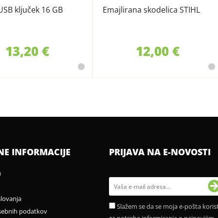
USB ključek 16 GB
Emajlirana skodelica STIHL
13,20 €
12,00 €
NE INFORMACIJE
PRIJAVA NA E-NOVOSTI
u
slovanja
Slažem se da se moja e-pošta korist
sebnih podatkov