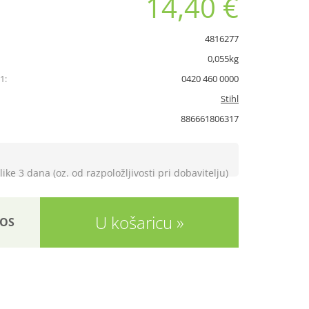
14,40 €
4816277
0,055kg
1:
0420 460 0000
Stihl
886661806317
like 3 dana (oz. od razpoložljivosti pri dobavitelju)
U košaricu
OS