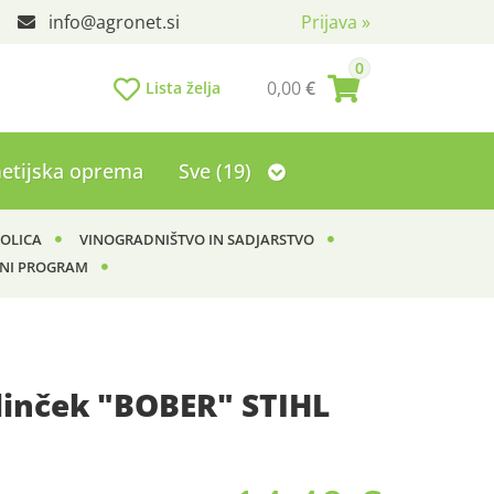
info
agronet.si
Prijava
»
0
0,00
€
Lista želja
etijska oprema
Sve (19)
KOLICA
VINOGRADNIŠTVO IN SADJARSTVO
NI PROGRAM
slinček "BOBER" STIHL