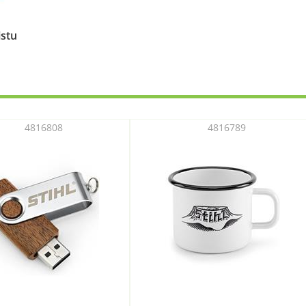
istu
4816808
4816789