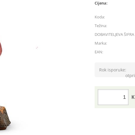
Cijena:
Koda:
Težina:
DOBAVITELJEVA ŠIFRA 
Marka:
EAN:
Rok isporuke:
otpri
K