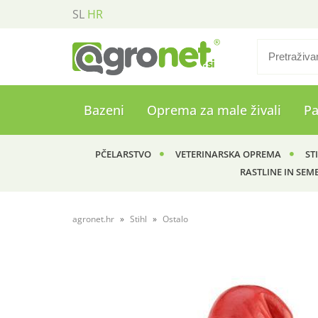
SL
HR
Bazeni
Oprema za male živali
P
PČELARSTVO
VETERINARSKA OPREMA
ST
RASTLINE IN SEM
agronet.hr
Stihl
Ostalo