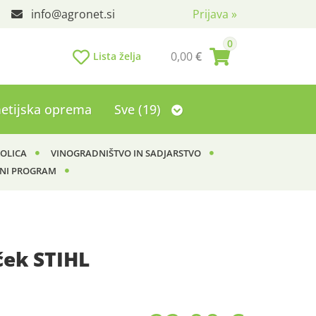
info
agronet.si
Prijava
»
0
0,00
€
Lista želja
etijska oprema
Sve (19)
KOLICA
VINOGRADNIŠTVO IN SADJARSTVO
NI PROGRAM
ček STIHL