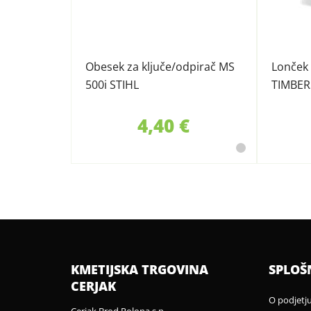
Obesek za ključe/odpirač MS
Lonček
500i STIHL
TIMBER
4,40 €
KMETIJSKA TRGOVINA
SPLOŠ
CERJAK
O podjetj