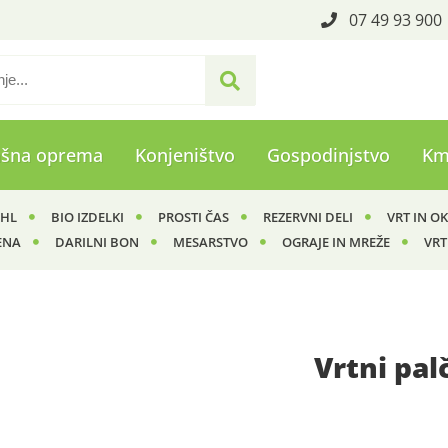
07 49 93 900
ašna oprema
Konjeništvo
Gospodinjstvo
Km
IHL
BIO IZDELKI
PROSTI ČAS
REZERVNI DELI
VRT IN O
ENA
DARILNI BON
MESARSTVO
OGRAJE IN MREŽE
VRT
Vrtni pal