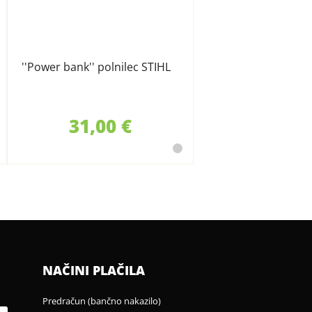
''Power bank'' polnilec STIHL
31,00 €
NAČINI PLAČILA
Predračun (bančno nakazilo)