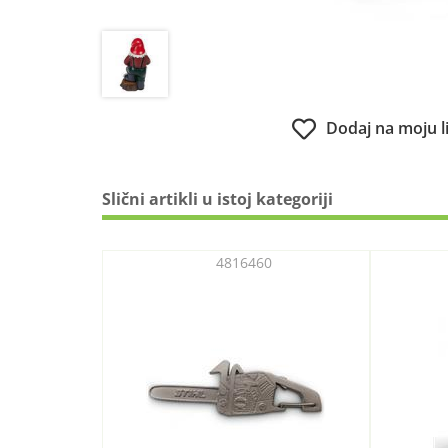
Dodaj na moju l
Slični artikli u istoj kategoriji
4816460