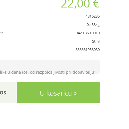
22,00 €
4816235
0,438kg
1:
0420 360 0010
Stihl
886661958030
like 3 dana (oz. od razpoložljivosti pri dobavitelju)
U košaricu
OS