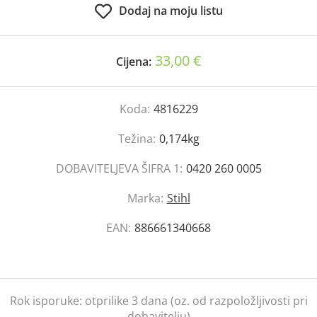
Dodaj na moju listu
33,00 €
Cijena:
Koda:
4816229
Težina:
0,174kg
DOBAVITELJEVA ŠIFRA 1:
0420 260 0005
Marka:
Stihl
EAN:
886661340668
Rok isporuke:
otprilike 3 dana (oz. od razpoložljivosti pri
dobavitelju)