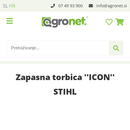
SL
HR
07 49 93 900
info
agronet.si
Zapasna torbica ''ICON''
STIHL