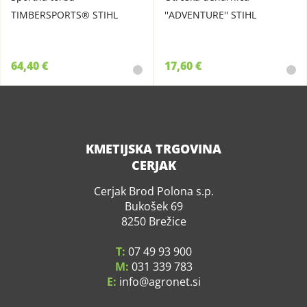
TIMBERSPORTS® STIHL
''ADVENTURE'' STIHL
64,40 €
17,60 €
KMETIJSKA TRGOVINA
CERJAK
Cerjak Brod Polona s.p.
Bukošek 69
8250 Brežice
T:
07 49 93 900
M:
031 339 783
E:
info
agronet.si