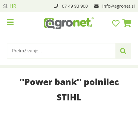
SL
HR
07 49 93 900
info
agronet.si
''Power bank'' polnilec
STIHL