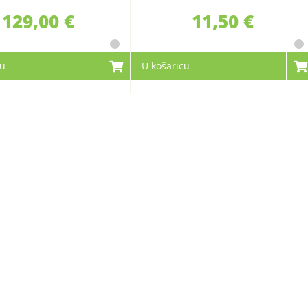
129,00 €
11,50 €
cu
U košaricu