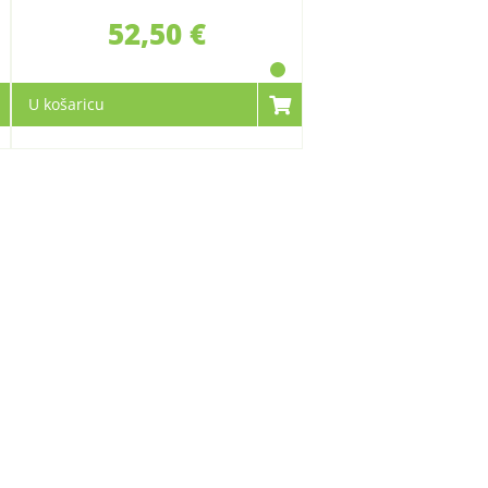
52,50 €
U košaricu