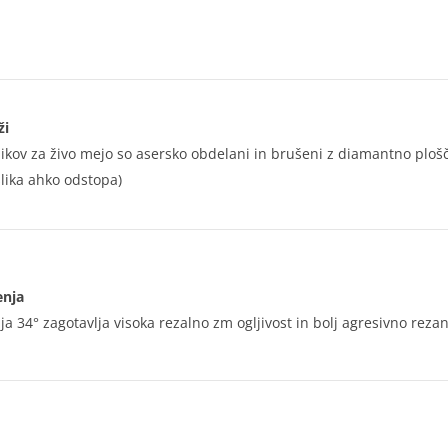
ži
nikov za živo mejo so asersko obdelani in brušeni z diamantno ploščo
slika ahko odstopa)
enja
ja 34° zagotavlja visoka rezalno zm ogljivost in bolj agresivno rezan