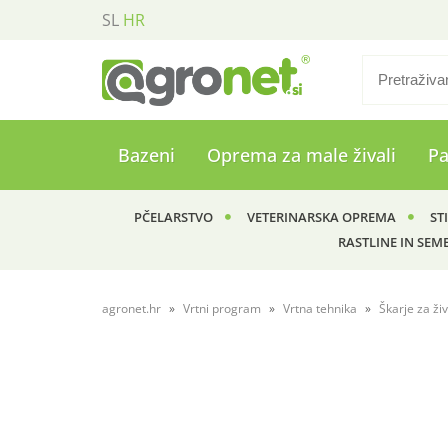
SL
HR
Bazeni
Oprema za male živali
P
PČELARSTVO
VETERINARSKA OPREMA
ST
RASTLINE IN SEM
agronet.hr
Vrtni program
Vrtna tehnika
Škarje za ži