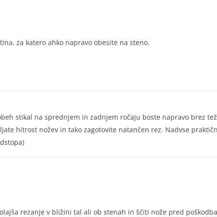
rtina, za katero ahko napravo obesite na steno.
obeh stikal na sprednjem in zadnjem ročaju boste napravo brez teža
jate hitrost nožev in tako zagotovite natančen rez. Nadvse praktičn
odstopa)
olajša rezanje v bližini tal ali ob stenah in ščiti nože pred poškodb