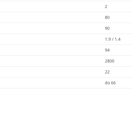
2
80
90
1.9 / 1.4
94
2800
22
do 66