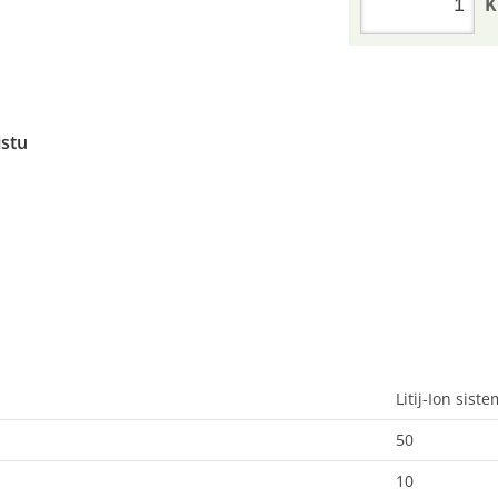
K
istu
Litij-Ion sist
50
10