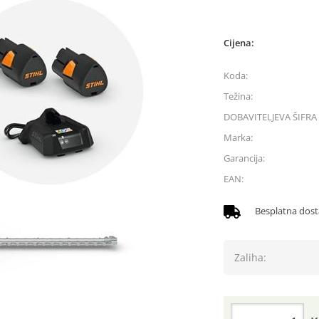
Cijena:
Koda:
Težina:
DOBAVITELJEVA ŠIFRA 
Marka:
Garancija:
EAN:
Besplatna dos
Zaliha: