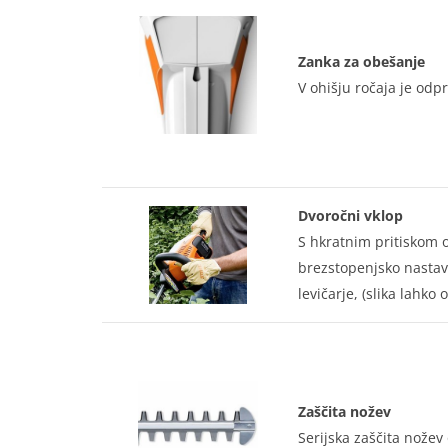
Zanka za obešanje
V ohišju ročaja je odp
Dvoročni vklop
S hkratnim pritiskom 
brezstopenjsko nastavl
levičarje, (slika lahko 
Zaščita nožev
Serijska zaščita nožev 