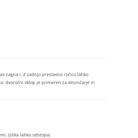
v zagna i. Z zadnjo prestavno ročico lahko
o: dvoročni vklop je primeren za desničarje in
ami, {slika lahko odstopa)