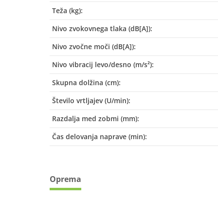
Teža (kg):
Nivo zvokovnega tlaka (dB[A]):
Nivo zvočne moči (dB[A]):
Nivo vibracij levo/desno (m/s²):
Skupna dolžina (cm):
Število vrtljajev (U/min):
Razdalja med zobmi (mm):
Čas delovanja naprave (min):
Oprema