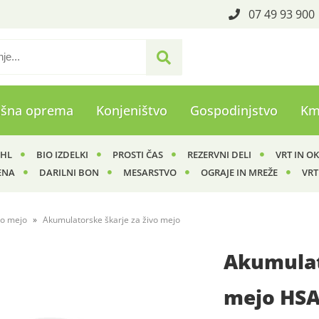
07 49 93 900
ašna oprema
Konjeništvo
Gospodinjstvo
Km
IHL
BIO IZDELKI
PROSTI ČAS
REZERVNI DELI
VRT IN O
ENA
DARILNI BON
MESARSTVO
OGRAJE IN MREŽE
VRT
vo mejo
Akumulatorske škarje za živo mejo
Akumulato
mejo HSA