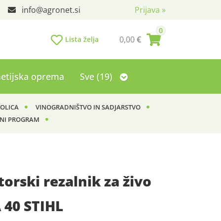
info
agronet.si
Prijava
»
0
0,00
€
Lista želja
etijska oprema
Sve (19)
KOLICA
VINOGRADNIŠTVO IN SADJARSTVO
NI PROGRAM
rski rezalnik za živo
 40 STIHL