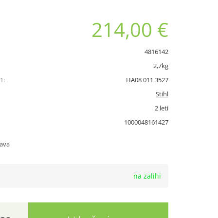
214,00 €
4816142
2,7kg
1:
HA08 011 3527
Stihl
2 leti
1000048161427
tava
na zalihi