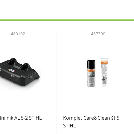
480102
487390
lnilnik AL 5-2 STIHL
Komplet Care&Clean št.5
STIHL