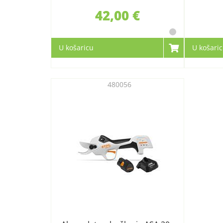
42,00 €
U košaricu
U košari
480056