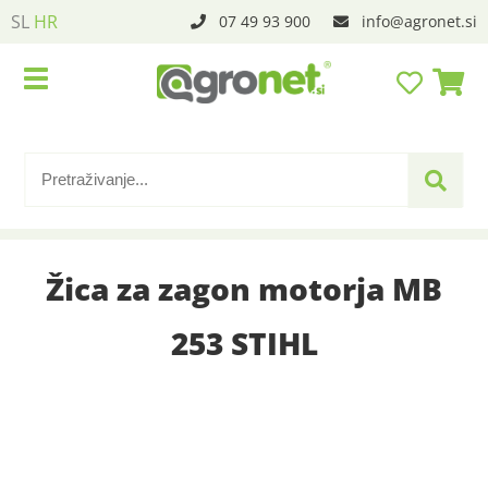
SL
HR
07 49 93 900
info
agronet.si
Žica za zagon motorja MB
253 STIHL