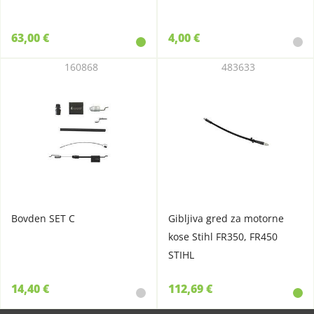
63,00 €
4,00 €
160868
483633
Bovden SET C
Gibljiva gred za motorne
kose Stihl FR350, FR450
STIHL
14,40 €
112,69 €