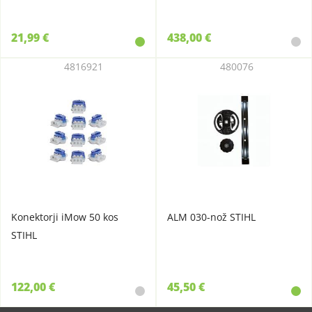
21,99 €
438,00 €
4816921
480076
Konektorji iMow 50 kos
ALM 030-nož STIHL
STIHL
122,00 €
45,50 €