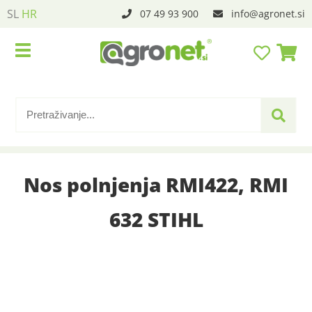
SL
HR
07 49 93 900
info
agronet.si
Nos polnjenja RMI422, RMI
632 STIHL