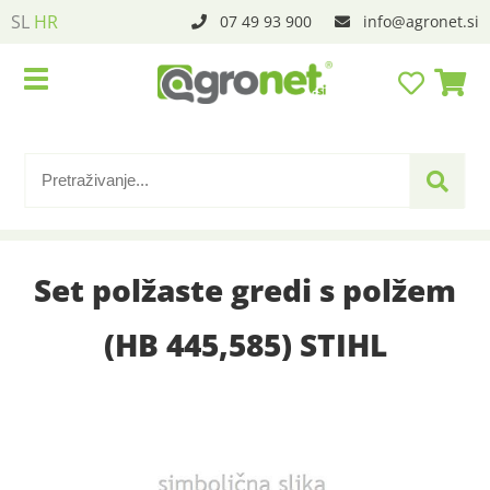
SL
HR
07 49 93 900
info
agronet.si
Set polžaste gredi s polžem
(HB 445,585) STIHL