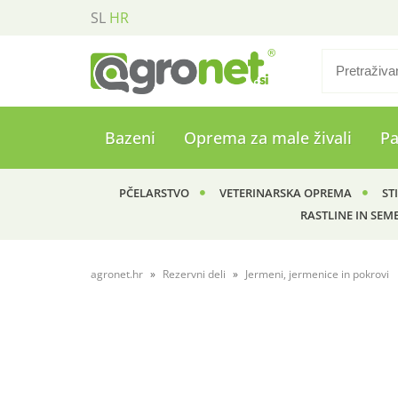
SL
HR
Bazeni
Oprema za male živali
P
PČELARSTVO
VETERINARSKA OPREMA
ST
RASTLINE IN SEM
agronet.hr
Rezervni deli
Jermeni, jermenice in pokrovi