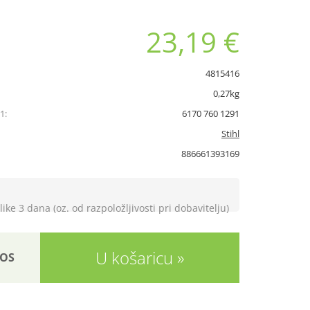
23,19 €
4815416
0,27kg
1:
6170 760 1291
Stihl
886661393169
like 3 dana (oz. od razpoložljivosti pri dobavitelju)
U košaricu
OS