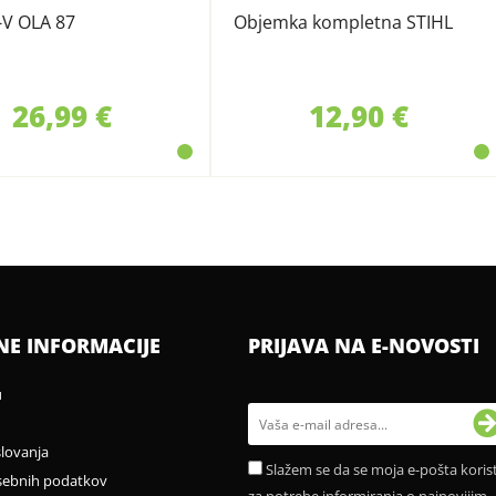
-V OLA 87
Objemka kompletna STIHL
26,99 €
12,90 €
NE INFORMACIJE
PRIJAVA NA E-NOVOSTI
u
slovanja
Slažem se da se moja e-pošta korist
sebnih podatkov