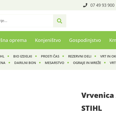
07 49 93 900
ašna oprema
Konjeništvo
Gospodinjstvo
Km
IHL
BIO IZDELKI
PROSTI ČAS
REZERVNI DELI
VRT IN O
ENA
DARILNI BON
MESARSTVO
OGRAJE IN MREŽE
VRT
Vrvenica 
STIHL