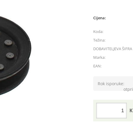
Cijena:
Koda:
Težina:
DOBAVITELJEVA ŠIFRA 
Marka:
EAN:
Rok isporuke:
otpri
K