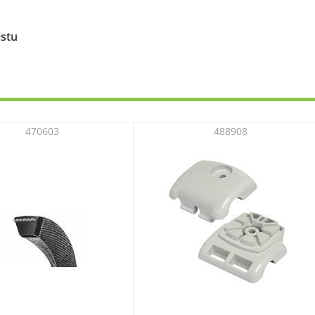
istu
470603
488908