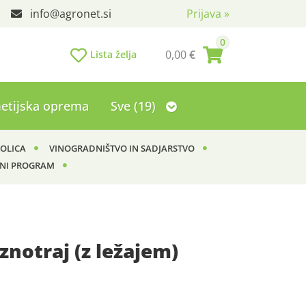
info
agronet.si
Prijava
»
0
0,00
€
Lista želja
etijska oprema
Sve (19)
KOLICA
VINOGRADNIŠTVO IN SADJARSTVO
NI PROGRAM
znotraj (z ležajem)