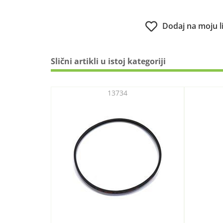
Dodaj na moju l
Slični artikli u istoj kategoriji
13734