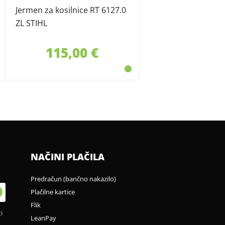
Jermen za kosilnice RT 6127.0
ZL STIHL
115,00 €
NAČINI PLAČILA
Predračun (bančno nakazilo)
Plačilne kartice
Flik
i
LeanPay