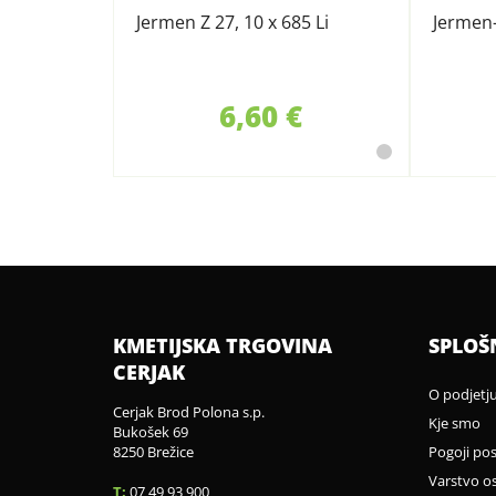
Jermen Z 27, 10 x 685 Li
Jermen
6,60 €
KMETIJSKA TRGOVINA
SPLOŠ
CERJAK
O podjetj
Cerjak Brod Polona s.p.
Kje smo
Bukošek 69
8250 Brežice
Pogoji po
Varstvo o
T:
07 49 93 900