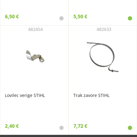
6,50 €
5,50 €
482454
482633
Lovilec verige STIHL
Trak zavore STIHL
2,40 €
7,72 €