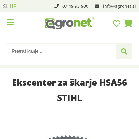
SL
HR
07 49 93 900
info
agronet.si
Ekscenter za škarje HSA56
STIHL