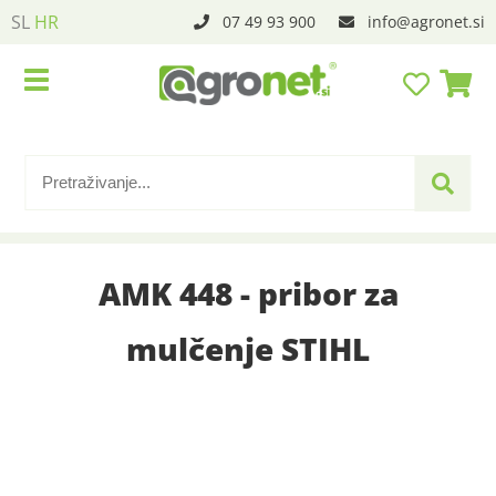
SL
HR
07 49 93 900
info
agronet.si
AMK 448 - pribor za
mulčenje STIHL