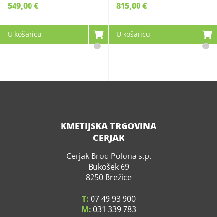
549,00 €
815,00 €
U košaricu
U košaricu
KMETIJSKA TRGOVINA
CERJAK
Cerjak Brod Polona s.p.
Bukošek 69
8250 Brežice
T:
07 49 93 900
M:
031 339 783