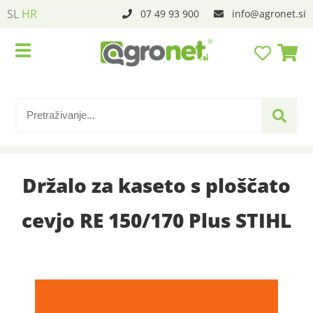
SL
HR
07 49 93 900
info
agronet.si
Držalo za kaseto s ploščato
cevjo RE 150/170 Plus STIHL