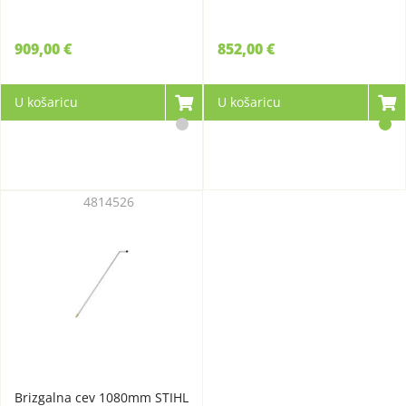
909,00 €
852,00 €
U košaricu
U košaricu
4814526
Brizgalna cev 1080mm STIHL