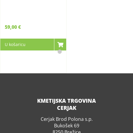
59,00 €
U košaricu
KMETIJSKA TRGOVINA
CERJAK
Cerjak Brod Polona s.p.
Bukošek 69
8250 Brežice