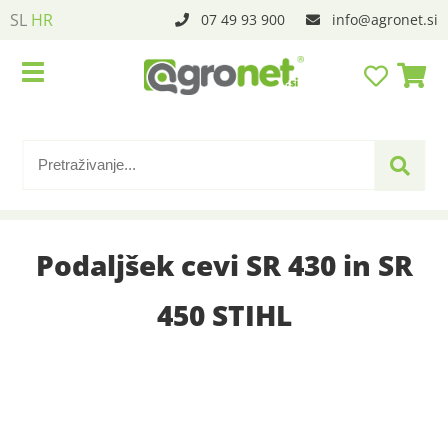
SL
HR
07 49 93 900
info
agronet.si
Podaljšek cevi SR 430 in SR
450 STIHL