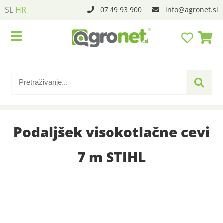
SL
HR
07 49 93 900
info
agronet.si
Podaljšek visokotlačne cevi
7 m STIHL