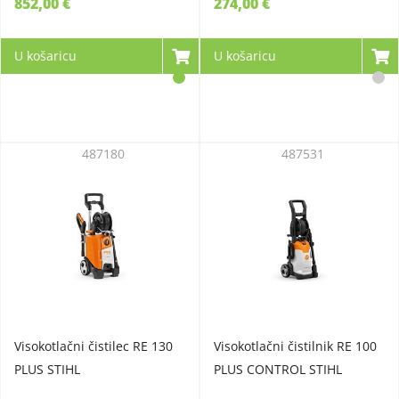
852,00 €
274,00 €
U košaricu
U košaricu
487180
487531
Visokotlačni čistilec RE 130
Visokotlačni čistilnik RE 100
PLUS STIHL
PLUS CONTROL STIHL