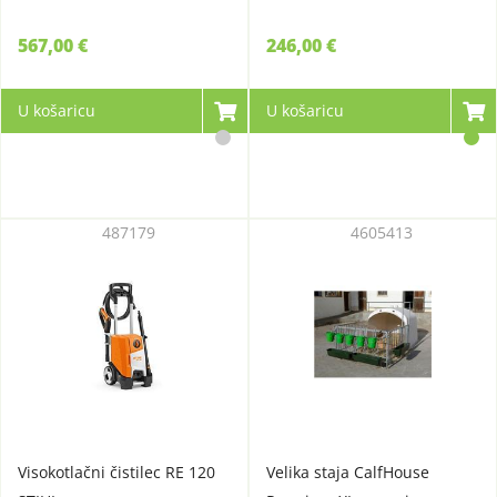
567,00 €
246,00 €
U košaricu
U košaricu
487179
4605413
Visokotlačni čistilec RE 120
Velika staja CalfHouse