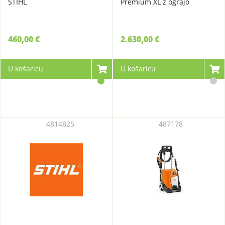
STIHL
Premium XL z ograjo
460,00 €
2.630,00 €
U košaricu
U košaricu
4814825
487178