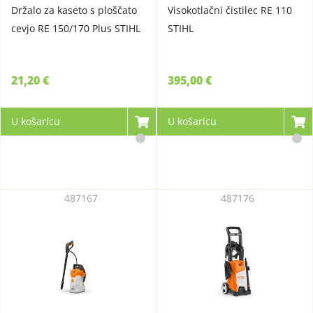
Držalo za kaseto s ploščato
Visokotlačni čistilec RE 110
cevjo RE 150/170 Plus STIHL
STIHL
21,20 €
395,00 €
U košaricu
U košaricu
487167
487176