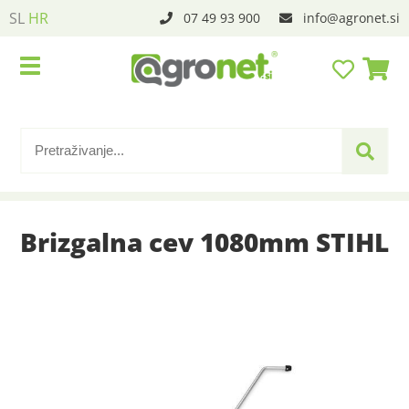
SL
HR
07 49 93 900
info
agronet.si
Brizgalna cev 1080mm STIHL