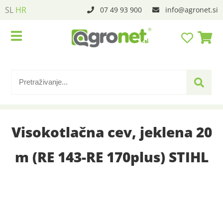
SL
HR
07 49 93 900
info
agronet.si
Visokotlačna cev, jeklena 20
m (RE 143-RE 170plus) STIHL