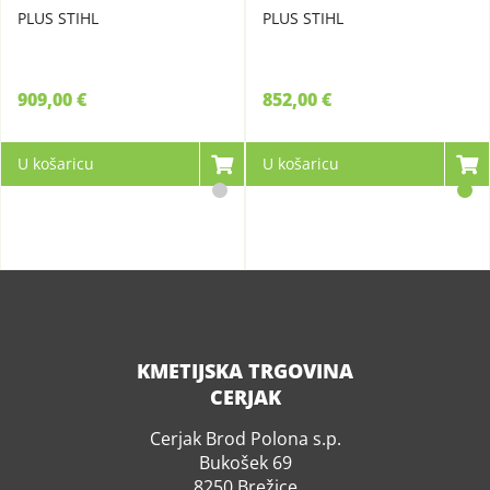
PLUS STIHL
PLUS STIHL
909,00 €
852,00 €
U košaricu
U košaricu
KMETIJSKA TRGOVINA
CERJAK
Cerjak Brod Polona s.p.
Bukošek 69
8250 Brežice