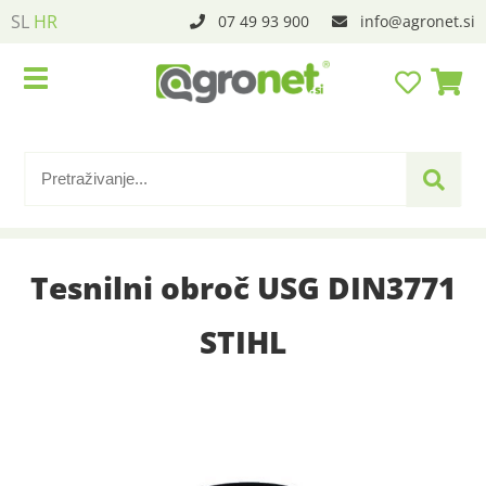
SL
HR
07 49 93 900
info
agronet.si
Tesnilni obroč USG DIN3771
STIHL