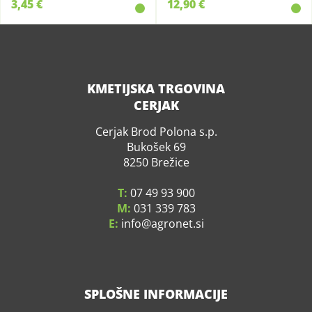
3,45 €
12,90 €
KMETIJSKA TRGOVINA
CERJAK
Cerjak Brod Polona s.p.
Bukošek 69
8250 Brežice
T:
07 49 93 900
M:
031 339 783
E:
info
agronet.si
SPLOŠNE INFORMACIJE