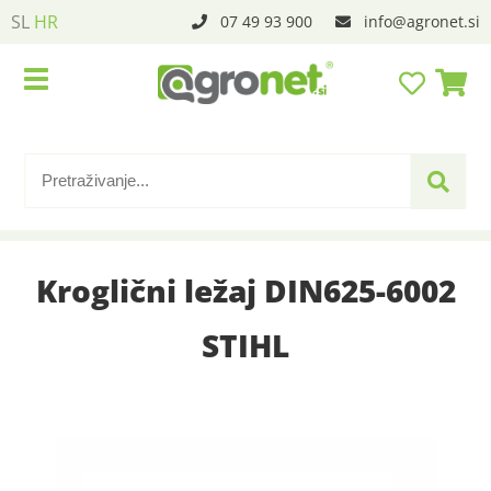
SL
HR
07 49 93 900
info
agronet.si
Kroglični ležaj DIN625-6002
STIHL