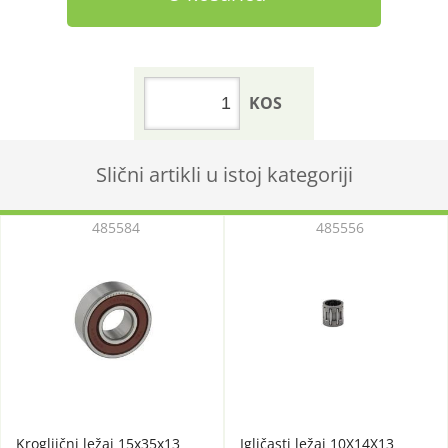
KOS
Slični artikli u istoj kategoriji
485584
485556
Krogljični ležaj 15x35x13
Igličasti ležaj 10X14X13