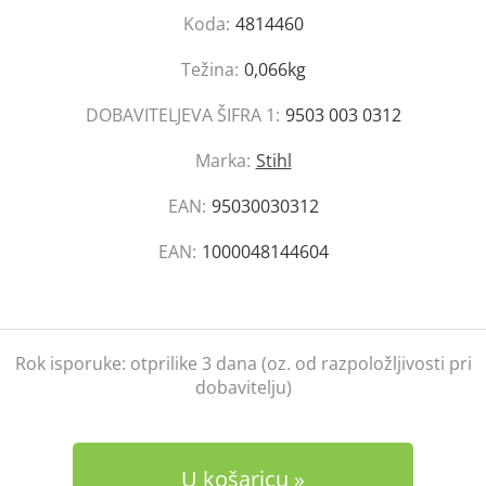
Koda:
4814460
Težina:
0,066kg
DOBAVITELJEVA ŠIFRA 1:
9503 003 0312
Marka:
Stihl
EAN:
95030030312
EAN:
1000048144604
Rok isporuke:
otprilike 3 dana (oz. od razpoložljivosti pri
dobavitelju)
U košaricu