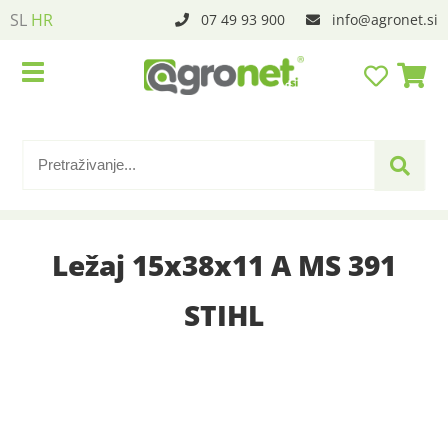
SL
HR
07 49 93 900
info
agronet.si
Ležaj 15x38x11 A MS 391
STIHL