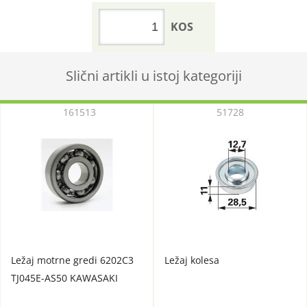
KOS
Slični artikli u istoj kategoriji
161513
51728
Ležaj motrne gredi 6202C3
Ležaj kolesa
TJ045E-AS50 KAWASAKI