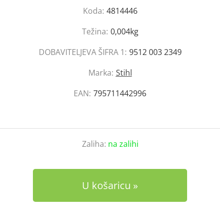
Koda:
4814446
Težina:
0,004kg
DOBAVITELJEVA ŠIFRA 1:
9512 003 2349
Marka:
Stihl
EAN:
795711442996
Zaliha:
na zalihi
U košaricu