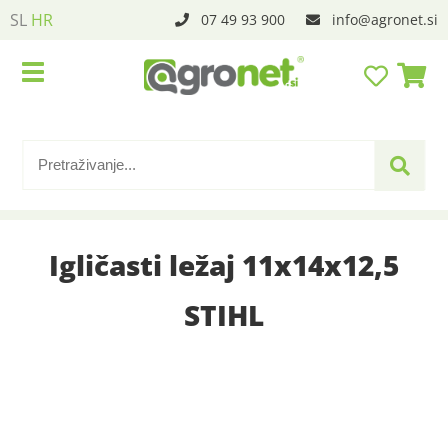
SL
HR
07 49 93 900
info
agronet.si
Igličasti ležaj 11x14x12,5
STIHL