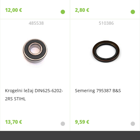
12,00 €
2,80 €
485538
510386
Krogelni ležaj DIN625-6202-
Semering 795387 B&S
2RS STIHL
13,70 €
9,59 €