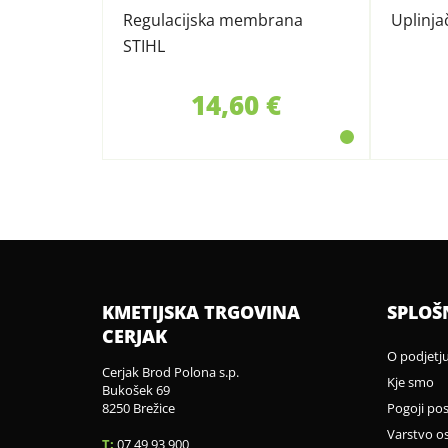
Regulacijska membrana
Uplinja
STIHL
14,60 €
KMETIJSKA TRGOVINA
SPLOŠ
CERJAK
O podjetj
Cerjak Brod Polona s.p.
Kje smo
Bukošek 69
8250 Brežice
Pogoji po
Varstvo o
T:
07 49 93 900