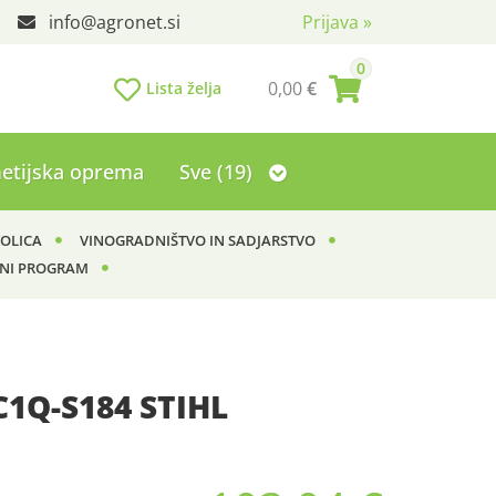
info
agronet.si
Prijava
»
0
0,00
€
Lista želja
etijska oprema
Sve (19)
KOLICA
VINOGRADNIŠTVO IN SADJARSTVO
NI PROGRAM
C1Q-S184 STIHL