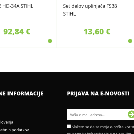
č HD-34A STIHL
Set delov uplinjača FS38
STIHL
92,84 €
13,60 €
NE INFORMACIJE
PRIJAVA NA E-NOVOSTI
u
slovanja
Slažem se da se moja e-pošta korist
sebnih podatkov