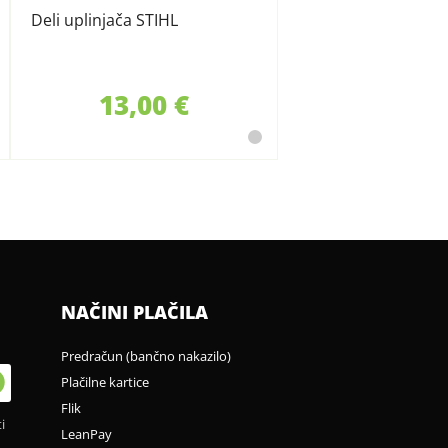
Deli uplinjača STIHL
13,00 €
NAČINI PLAČILA
Predračun (bančno nakazilo)
Plačilne kartice
Flik
i
LeanPay