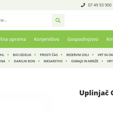
07 49 93 900
ašna oprema
Konjeništvo
Gospodinjstvo
Km
IHL
BIO IZDELKI
PROSTI ČAS
REZERVNI DELI
VRT IN O
ENA
DARILNI BON
MESARSTVO
OGRAJE IN MREŽE
VRT
Uplinjač 