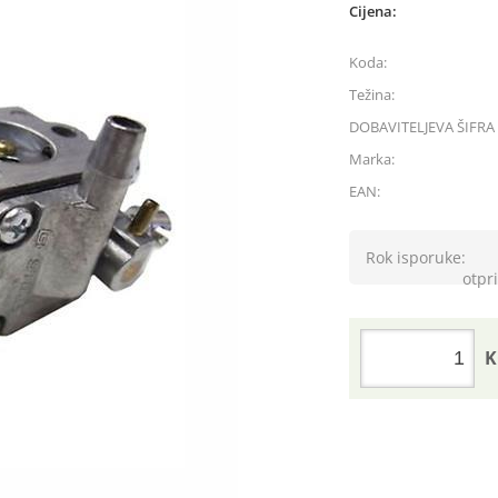
Cijena:
Koda:
Težina:
DOBAVITELJEVA ŠIFRA 
Marka:
EAN:
Rok isporuke:
otpri
K