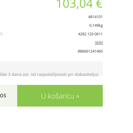
103,04 €
4814101
0,149kg
1:
4282 120 0611
Stihl
886661241460
like 3 dana (oz. od razpoložljivosti pri dobavitelju)
U košaricu
OS