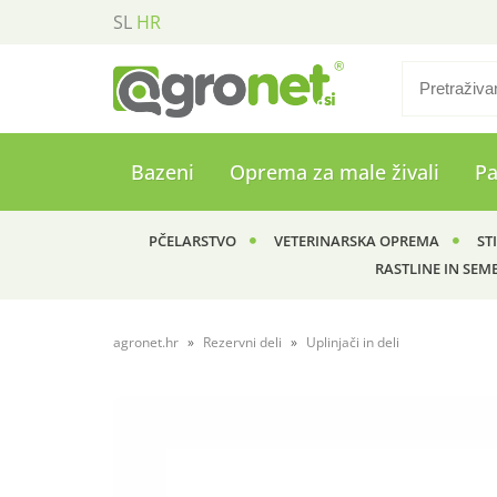
SL
HR
Bazeni
Oprema za male živali
P
PČELARSTVO
VETERINARSKA OPREMA
ST
RASTLINE IN SEM
agronet.hr
Rezervni deli
Uplinjači in deli