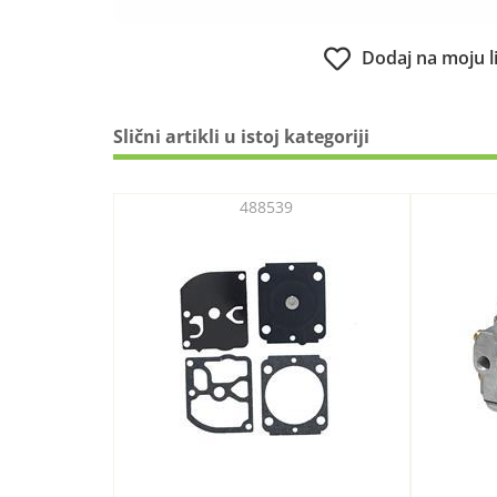
Dodaj na moju l
Slični artikli u istoj kategoriji
488539