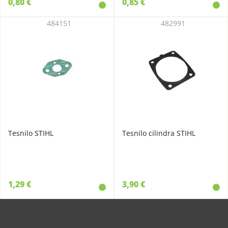
0,80 €
0,85 €
484151
482991
Tesnilo STIHL
Tesnilo cilindra STIHL
1,29 €
3,90 €