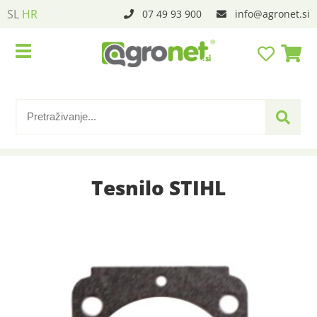
SL
HR
07 49 93 900
info
agronet.si
Tesnilo STIHL