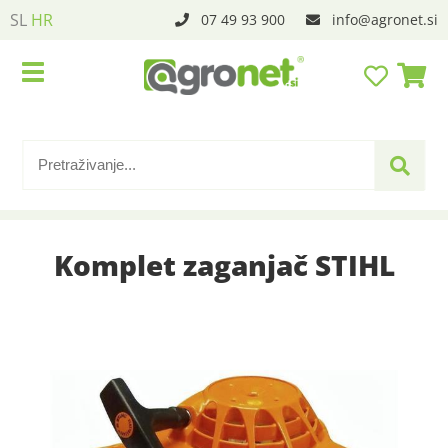
SL
HR
07 49 93 900
info
agronet.si
Komplet zaganjač STIHL