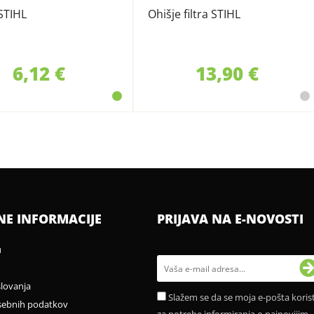
STIHL
Ohišje filtra STIHL
6,12 €
13,90 €
NE INFORMACIJE
PRIJAVA NA E-NOVOSTI
u
slovanja
Slažem se da se moja e-pošta korist
sebnih podatkov