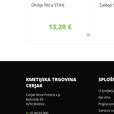
Ohišje filtra STIHL
Zaklep 
13,20 €
KMETIJSKA TRGOVINA
SPLOŠ
CERJAK
O podjetj
Cerjak Brod Polona s.p.
Kje smo
Bukošek 69
8250 Brežice
Pogoji po
Varstvo o
T:
07 49 93 900