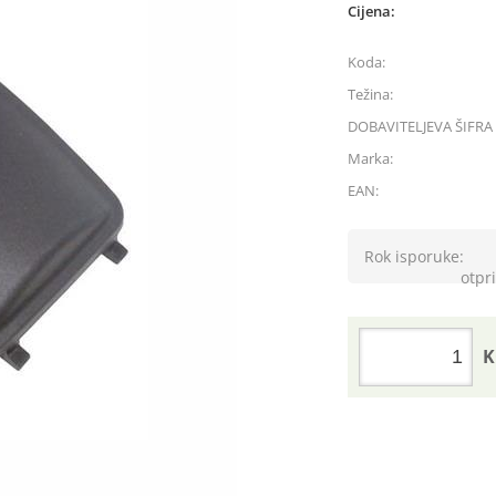
Cijena:
Koda:
Težina:
DOBAVITELJEVA ŠIFRA 
Marka:
EAN:
Rok isporuke:
otpri
K