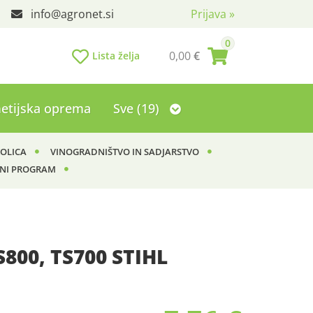
info
agronet.si
Prijava
»
0
0,00
€
Lista želja
etijska oprema
Sve (19)
KOLICA
VINOGRADNIŠTVO IN SADJARSTVO
NI PROGRAM
S800, TS700 STIHL