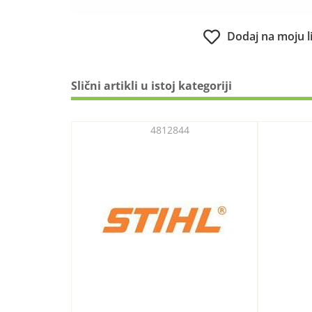
Dodaj na moju l
Slični artikli u istoj kategoriji
4812844