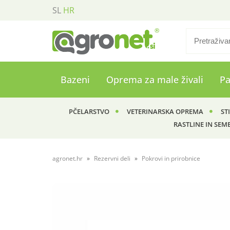
SL
HR
Bazeni
Oprema za male živali
P
PČELARSTVO
VETERINARSKA OPREMA
ST
RASTLINE IN SEM
agronet.hr
Rezervni deli
Pokrovi in prirobnice