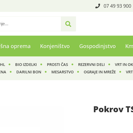
07 49 93 900
ašna oprema
Konjeništvo
Gospodinjstvo
Km
IHL
BIO IZDELKI
PROSTI ČAS
REZERVNI DELI
VRT IN O
ENA
DARILNI BON
MESARSTVO
OGRAJE IN MREŽE
VRT
Pokrov T