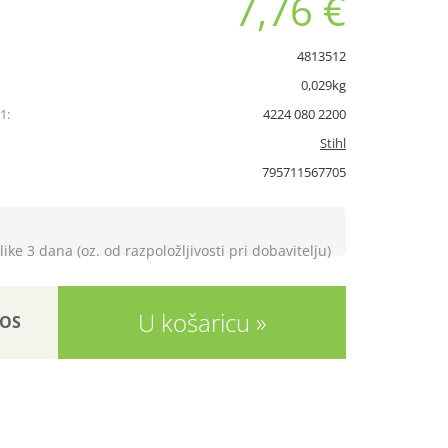
7,76 €
4813512
0,029kg
1:
4224 080 2200
Stihl
795711567705
like 3 dana (oz. od razpoložljivosti pri dobavitelju)
U košaricu
OS