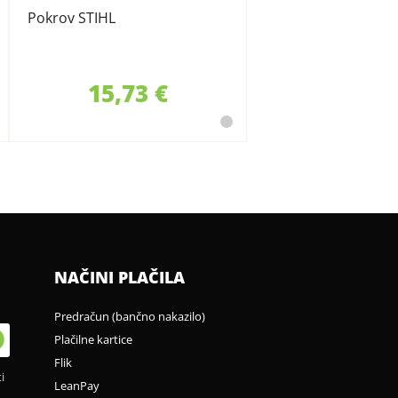
Pokrov STIHL
15,73 €
NAČINI PLAČILA
Predračun (bančno nakazilo)
Plačilne kartice
Flik
i
LeanPay