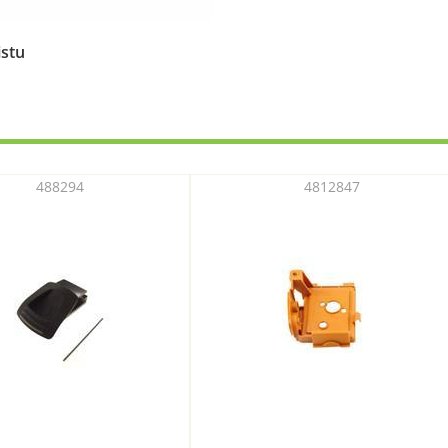
istu
488294
4812847