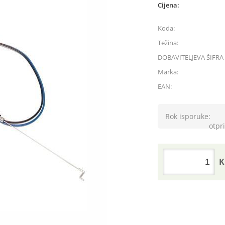
Cijena:
Koda:
Težina:
DOBAVITELJEVA ŠIFRA 
Marka:
EAN:
Rok isporuke:
otpri
K