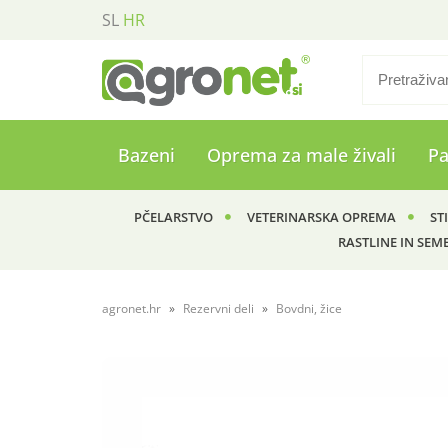
SL
HR
Bazeni
Oprema za male živali
P
PČELARSTVO
VETERINARSKA OPREMA
ST
RASTLINE IN SEM
agronet.hr
Rezervni deli
Bovdni, žice