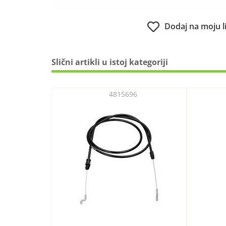
Dodaj na moju l
Slični artikli u istoj kategoriji
4815696