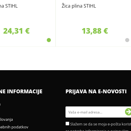
ina STIHL
Žica plina STIHL
24,31 €
13,88 €
NE INFORMACIJE
PRIJAVA NA E-NOVOSTI
u
slovanja
Slažem se da se moja e-pošta korist
sebnih podatkov