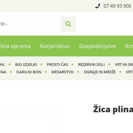
07 49 93 900
ašna oprema
Konjeništvo
Gospodinjstvo
Km
IHL
BIO IZDELKI
PROSTI ČAS
REZERVNI DELI
VRT IN O
ENA
DARILNI BON
MESARSTVO
OGRAJE IN MREŽE
VRT
Žica plin