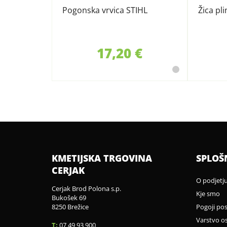
Pogonska vrvica STIHL
Žica pl
17,20 €
KMETIJSKA TRGOVINA
SPLOŠ
CERJAK
O podjetj
Cerjak Brod Polona s.p.
Kje smo
Bukošek 69
8250 Brežice
Pogoji po
Varstvo o
T:
07 49 93 900