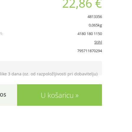
22,86 €
4813356
0,065kg
1:
4180 180 1150
Stihl
795711870294
like 3 dana (oz. od razpoložljivosti pri dobavitelju)
U košaricu
OS