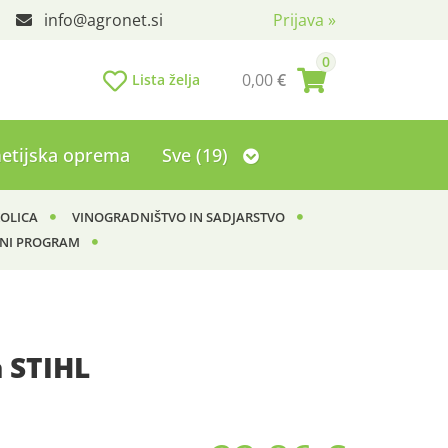
info
agronet.si
Prijava
»
0
0,00
€
Lista želja
etijska oprema
Sve (19)
KOLICA
VINOGRADNIŠTVO IN SADJARSTVO
NI PROGRAM
a STIHL