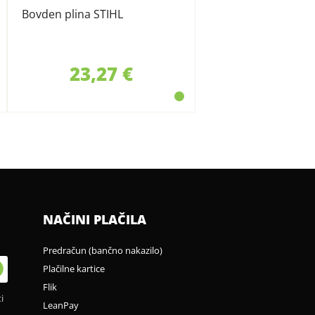
Bovden plina STIHL
23,27 €
NAČINI PLAČILA
Predračun (bančno nakazilo)
Plačilne kartice
Flik
i
LeanPay