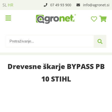
SL
HR
07 49 93 900
info
agronet.si
Drevesne škarje BYPASS PB
10 STIHL