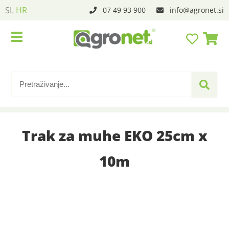
SL
HR
07 49 93 900
info
agronet.si
Trak za muhe EKO 25cm x
10m