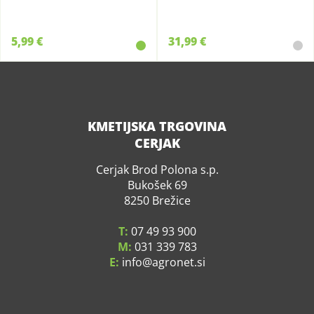
5,99 €
31,99 €
KMETIJSKA TRGOVINA
CERJAK
Cerjak Brod Polona s.p.
Bukošek 69
8250 Brežice
T:
07 49 93 900
M:
031 339 783
E:
info
agronet.si